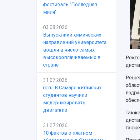
фестиваль "Последняя
миля"
03.08.2026
Выпускники химических
направлений университета
вошли в число самых
высокооплачиваемых в
Ректо
стране
диста
Решен
31.07.2026
облас
rg.ru: В Самаре китайских
подра
студентов научили
обесп
модернизировать
двигатели
Также
диста
31.07.2026
также
10 фактов о платном