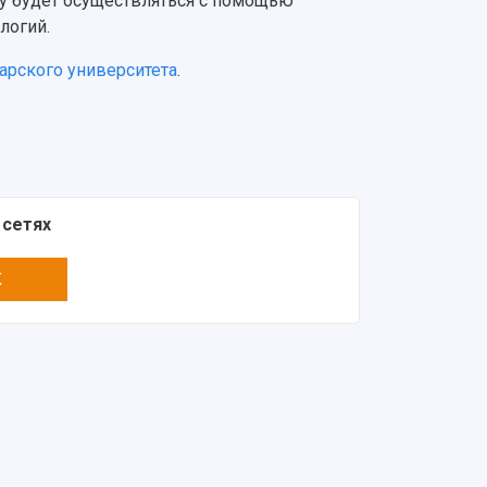
у будет осуществляться с помощью
логий.
арского университета
.
 сетях
K