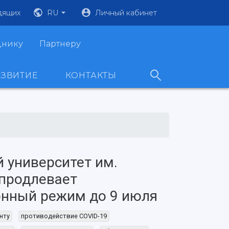
дящих
RU
Личный кабинет
днику
Партнеру
АЗВИТИЕ
КОНТАКТЫ
 университет им.
продлевает
онный режим до 9 июля
нту
противодействие COVID-19