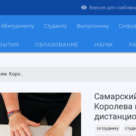
Версия для слабови
Абитуриенту
Студенту
Выпускнику
Сотру
ОБЫТИЯ
ОБРАЗОВАНИЕ
НАУКА
Р
м. Коро...
Самарский
Королева 
дистанци
сотруднику
студе