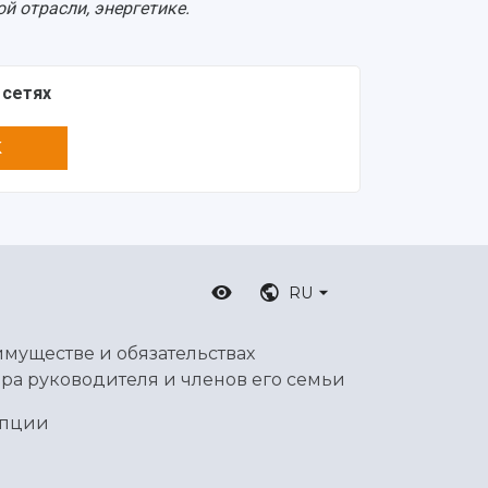
й отрасли, энергетике.
 сетях
K
RU
имуществе и обязательствах
ра руководителя и членов его семьи
упции