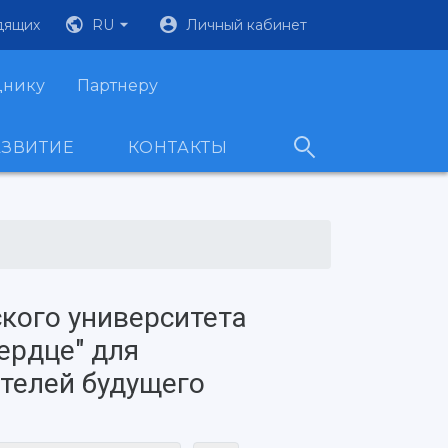
дящих
RU
Личный кабинет
днику
Партнеру
АЗВИТИЕ
КОНТАКТЫ
кого университета
сердце" для
телей будущего