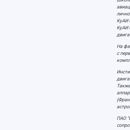
авиац
лично
КуАИ 
КуАИ 
двига
На фа
с пер
компл
Инсти
двига
Также
аппар
(Фран
астро
ПАО "
сопро