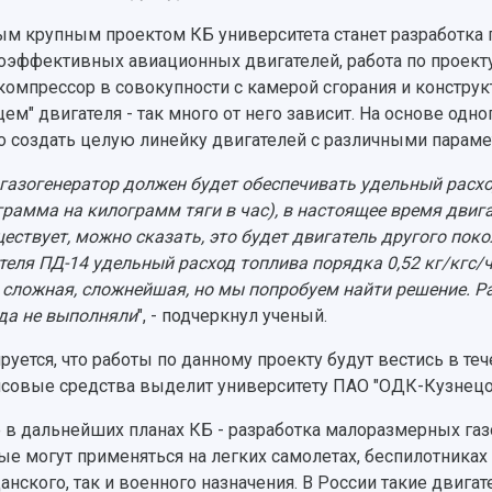
м крупным проектом КБ университета станет разработка 
оэффективных авиационных двигателей, работа по проекту
компрессор в совокупности с камерой сгорания и конструк
цем" двигателя - так много от него зависит. На основе од
 создать целую линейку двигателей с различными параме
газогенератор должен будет обеспечивать удельный расход
грамма на килограмм тяги в час), в настоящее время двиг
ществует, можно сказать, это будет двигатель другого пок
теля ПД-14 удельный расход топлива порядка 0,52 кг/кгс/ч
 сложная, сложнейшая, но мы попробуем найти решение. Ра
да не выполняли
", - подчеркнул ученый.
руется, что работы по данному проекту будут вестись в т
совые средства выделит университету ПАО "ОДК-Кузнецо
 в дальнейших планах КБ - разработка малоразмерных га
ые могут применяться на легких самолетах, беспилотниках 
анского, так и военного назначения. В России такие двигат