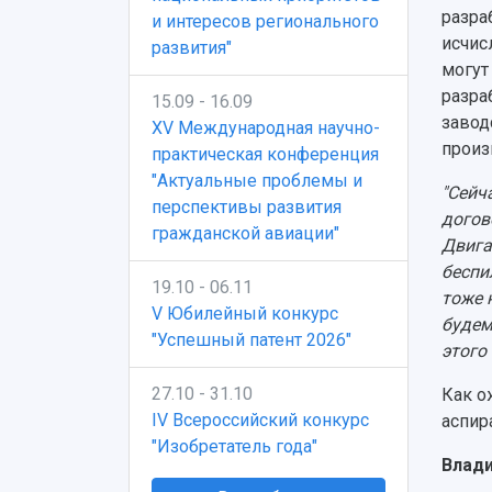
разра
и интересов регионального
исчис
развития"
могут
разра
15.09 - 16.09
завод
XV Международная научно-
произ
практическая конференция
"Актуальные проблемы и
"Сейч
перспективы развития
догов
гражданской авиации"
Двига
беспи
19.10 - 06.11
тоже 
V Юбилейный конкурс
будем
"Успешный патент 2026"
этого
27.10 - 31.10
Как о
IV Всероссийский конкурс
аспир
"Изобретатель года"
Влади