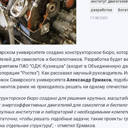
институт двигателей
разработки
Бога
17.08.2020
арском университете создано конструкторское бюро, кото
телей для самолетов и беспилотников. Разработка будет в
риятием ПАО "ОДК-Кузнецов" (входит в Объединенную д
рпорации "Ростех"). Как рассказал научный руководитель И
овок Самарского университета
Александр Ермаков
, подоб
нентов ранее не приходилось решать ни одному отечестве
трукторское бюро создано для решения крупных, масштабн
 энергоэффективных двигателей для самолетов и беспилотн
рупных институтов и лабораторий с необходимыми компете
таточно, чтобы решать подобные задачи, такие проекты тр
на отдельная структура
", - отметил Ермаков.