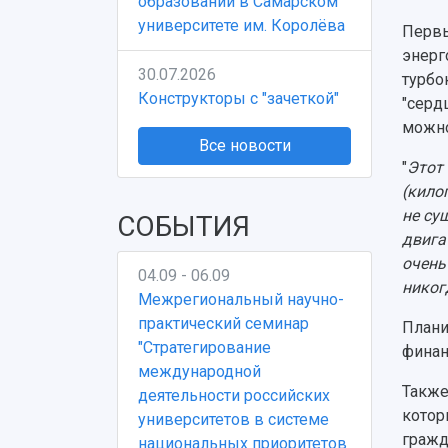
образовании в Самарском
университете им. Королёва
Первы
энерг
30.07.2026
турбо
Конструкторы с "зачеткой"
"серд
можно
Все новости
"
Этот 
(кило
не су
СОБЫТИЯ
двига
очень
04.09 - 06.09
никог
Межрегиональный научно-
практический семинар
Плани
"Стратегирование
финан
международной
Также
деятельности российских
котор
университетов в системе
гражд
национальных приоритетов