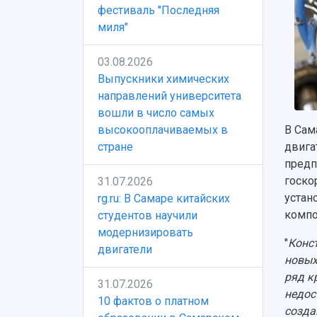
фестиваль "Последняя
миля"
03.08.2026
Выпускники химических
направлений университета
вошли в число самых
высокооплачиваемых в
В Сам
стране
двига
предп
госко
31.07.2026
устан
rg.ru: В Самаре китайских
компо
студентов научили
модернизировать
"
Конс
двигатели
новых
ряд к
31.07.2026
недос
10 фактов о платном
созда