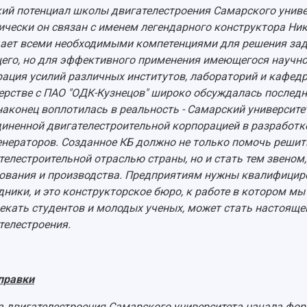
ий потенциал школы двигателестроения Самарского универ
ически он связан с именем легендарного конструктора Ни
ает всеми необходимыми компетенциями для решения зад
его, но для эффективного применения имеющегося научно-
рация усилий различных институтов, лабораторий и кафедр
ерстве с ПАО "ОДК-Кузнецов" широко обсуждалась последни
наконец воплотилась в реальность - Самарский университе
иненной двигателестроительной корпорацией в разработке
енераторов. Созданное КБ должно не только помочь решит
телестроительной отраслью страны, но и стать тем звеном
ования и производства. Предприятиям нужны квалифицир
дники, и это конструкторское бюро, к работе в котором 
екать студентов и молодых ученых, может стать настояще
телестроения.
правки
 двигателестроения Самарского университета начала фор