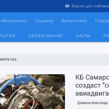
Версия для слабови
Абитуриенту
Студенту
Выпускнику
Сотру
ОБЫТИЯ
ОБРАЗОВАНИЕ
НАУКА
Р
ета соз...
КБ Самарс
создаст "
авиадвига
Ермаков Александр