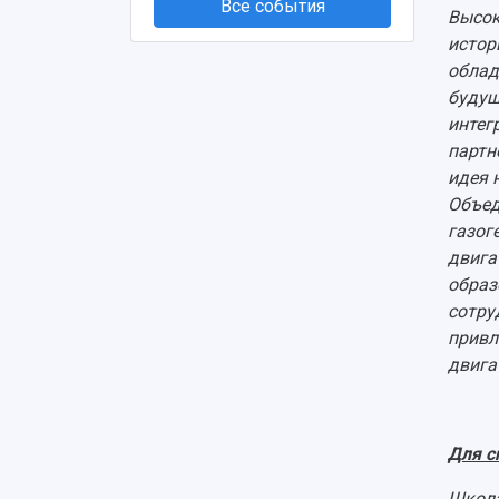
Все события
Высок
истор
облад
будущ
интег
партн
идея 
Объед
газог
двига
образ
сотру
привл
двига
Для с
Школа