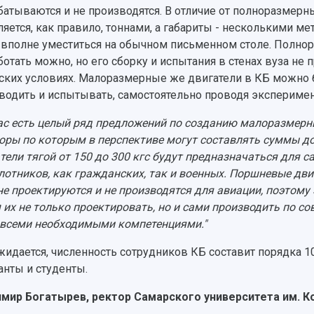
батываются и не производятся. В отличие от полноразмерн
ляется, как правило, тоннами, а габариты - несколькими 
 вполне уместиться на обычном письменном столе. Полно
ботать можно, но его сборку и испытания в стенах вуза не
ских условиях. Малоразмерные же двигатели в КБ можно б
водить и испытывать, самостоятельно проводя экспериме
ас есть целый ряд предложений по созданию малоразмерны
оры по которым в перспективе могут составлять суммы д
тели тягой от 150 до 300 кгс будут предназначаться для с
лотников, как гражданских, так и военных. Поршневые двиг
не проектируются и не производятся для авиации, поэтому 
 их не только проектировать, но и сами производить по 
 всеми необходимыми компетенциями."
жидается, численность сотрудников КБ составит порядка 1
анты и студенты.
мир Богатырев, ректор Самарского университета им. К