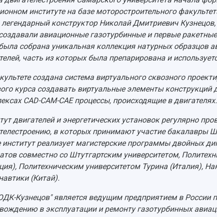
ионном институте на базе моторостроительного факультет
 легендарный конструктор Николай Дмитриевич Кузнецов,
создавали авиационные газотурбинные и первые ракетные 
была собрана уникальная коллекция натурных образцов а
телей, часть из которых была препарирована и используетс
культете создана система виртуального сквозного проект
вого курса создавать виртуальные элементы конструкций 
ексах CAD-CAM-CAE процессы, происходящие в двигателях.
тут двигателей и энергетических установок регулярно пр
телестроению, в которых принимают участие бакалавры Шт
 институт реализует магистерские программы двойных ди
атов совместно со Штутгартским университетом, Политехн
ция), Политехническим университетом Турина (Италия), Н
навтики (Китай).
ОДК-Кузнецов" является ведущим предприятием в России п
вождению в эксплуатации и ремонту газотурбинных авиац