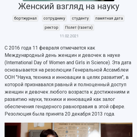
Женский взгляд на науку
бортжурнал
сотруднику
студенту
памятная дата
НАЗАД
ректор
Полет (газета)
Об университете
Новости
Образование
Научно-исследовательская деятельность
11.02.2021
История
Главные новости
Почему я выбираю Самарский университет?
Основные научные направления
С 2016 года 11 февраля отмечается как
Ключевые факты
Бортжурнал
Абитуриенту
Научные школы и ведущие научные коллектив
Международный день женщин и девочек в науке
Рейтинги
Объявления
Бакалавриат и специалитет
Диссертационные советы
(International Day of Women and Girls in Science). Эта дата
События
Магистратура
Подготовка научных кадров
Руководство
основывается на резолюции Генеральной Ассамблеи
Аспирантура
Конкурс на замещение должностей научных
СМИ об университете
ООН "Наука, техника и инновации в целях развития", в
Наблюдательный совет
Формы обучения
работников
которой признавался равный и полноценный доступ
Попечительский совет
Учебные планы
Научно-технический совет
Пресс-центр
женщин и девочек любого возраста к достижениям и
Ученый совет
Дополнительное образование
Научные проекты и темы
Газета "Полет"
развитию науки, техники и инноваций как залог
Ректорат
Институты и факультеты
Газета "Самарский университет"
обеспечения гендерного равноправия в этой сфере.
Кадровый резерв
Аспирантура и докторантура
Резолюция была принята 20 декабря 2013 года.
Мы в соцсетях
Образовательные программы
Персоналии
Справочные материалы
Мультимедиа
Профессорско-преподавательский состав
Сотрудники и преподаватели