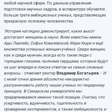
Музеи
Отчеты о проведенных конференциях
любой научной сфере. По данным управления
Учебный аэродром
подготовки научных кадров, в аспирантуре обучается
Центр истории авиационных двигателей
больше трети амбициозных ученых, представляющих
Ботанический сад
прекрасную половину человечества.
Умный дом бабочек
"История наглядно демонстрирует, каких высот
Международный межвузовский кампус
достигают женщины в науке. Всем известны имена
Сведения об образовательной организации
Ады Лавлейс, Софьи Ковалевской, Мари Кюри и ещё
множества успешных женщин-учёных. Среди женщин,
Официальные документы
как и среди мужчин, всегда есть такие люди с
горящими глазами, пылкими сердцами, которые будут
на шаг впереди в поиске ответов на самые сложные
вопросы,
- отмечает ректор
Владимир Богатырев
. -
И
с моей точки зрения абсолютно некорректно
разграничивать работу наших ученых по гендерному
принципу. В Самарском университете мы
придерживаемся именно такой позиции. Считаю, что
усидчивость, вдумчивость, тщательность в
проведении экспериментов, а также амбициозность и