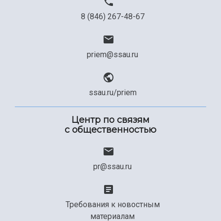
8 (846) 267-48-67
priem@ssau.ru
ssau.ru/priem
Центр по связям
с общественностью
pr@ssau.ru
Требования к новостным
материалам