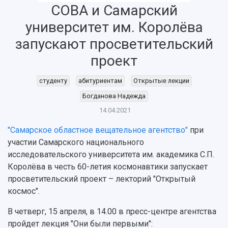
СОВА и Самарский
университет им. Королёва
НАЗАД
запускают просветительский
Об университете
Новости
Образование
Научно-исследовательская деятельность
проект
История
Главные новости
Почему я выбираю Самарский университет?
Основные научные направления
Ключевые факты
Бортжурнал
Абитуриенту
Научные школы и ведущие научные коллектив
студенту
абитуриентам
Открытые лекции
Рейтинги
Объявления
Бакалавриат и специалитет
Диссертационные советы
События
Магистратура
Подготовка научных кадров
Богданова Надежда
Руководство
Аспирантура
Конкурс на замещение должностей научных
14.04.2021
СМИ об университете
Наблюдательный совет
Формы обучения
работников
Попечительский совет
"Самарское областное вещательное агентство"
при
Учебные планы
Научно-технический совет
Пресс-центр
Ученый совет
участии Самарского национального
Дополнительное образование
Научные проекты и темы
Газета "Полет"
Ректорат
исследовательского университета им. академика С.П.
Институты и факультеты
Газета "Самарский университет"
Королёва в честь 60-летия космонавтики запускает
Кадровый резерв
Аспирантура и докторантура
просветительский проект – лекторий "Открытый
Мы в соцсетях
Образовательные программы
космос".
Персоналии
Справочные материалы
Мультимедиа
Профессорско-преподавательский состав
Сотрудники и преподаватели
В четверг, 15 апреля, в 14.00 в пресс-центре агентства
Научная инфраструктура
Расписание занятий
Заслуженные деятели
пройдет лекция "Они были первыми":