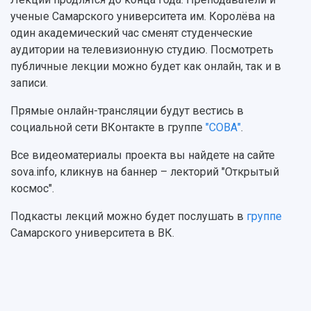
Учебный аэродром
ученые Самарского университета им. Королёва на
Центр истории авиационных двигателей
один академический час сменят студенческие
Ботанический сад
аудитории на телевизионную студию. Посмотреть
Умный дом бабочек
публичные лекции можно будет как онлайн, так и в
Международный межвузовский кампус
записи.
Сведения об образовательной организации
Прямые онлайн-трансляции будут вестись в
Официальные документы
социальной сети ВКонтакте в группе
"СОВА"
.
Все видеоматериалы проекта вы найдете на сайте
sova.info, кликнув на баннер – лекторий "Открытый
космос".
Подкасты лекций можно будет послушать в
группе
Самарского университета в ВК.