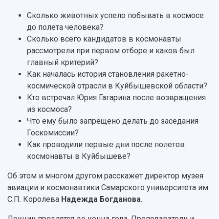
Подкасты
Научно-исследовательские подразделения
Структура университета
Стипендии
Сколько животных успело побывать в космосе
Структурная схема управления научно-
Просветительский проект "Одержимы наукой
до полета человека?
Институты и факультеты
исследовательской деятельностью
Тестирование иностранных граждан на
Сколько всего кандидатов в космонавты
Кафедры
Материальная база
знание русского языка, истории России и
рассмотрели при первом отборе и каков был
Научные подразделения
Подразделения научного обслуживания
основ законодательства РФ
главный критерий?
Отделы и службы
Организационные документы
Как началась история становления ракетно-
Общественные организации
Платные образовательные услуги
Результаты научно-исследовательской
космической отрасли в Куйбышевской области?
Институт искусственного интеллекта
Скидки на обучение
деятельности
Кто встречал Юрия Гагарина после возвращения
Инжиниринговый центр
Научно-технические разработки
Подготовительные курсы
из космоса?
Аграрный карбоновый полигон
Конкурсы научных проектов и грантов
Что ему было запрещено делать до заседания
Архив
Областной конкурс "Молодой учёный"
Библиотека
Госкомиссии?
Фирменный стиль
Отчеты о научно-исследовательской
Как проводили первые дни после полетов
Видеолекции
деятельности
космонавты в Куйбышеве?
Устойчивое развитие
Журналы Самарского университета
Противодействие COVID-19
Об этом и многом другом расскажет директор музея
Научные конференции
Кампус
авиации и космонавтики Самарского университета им.
Патенты
3D-тур по университету
С.П. Королева
Надежда Богданова
.
Публикации и издания
Музеи
Отчеты о проведенных конференциях
Лекции продлятся до конца года. Преподаватели и