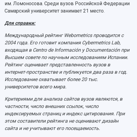
Просветительский проект "Одержимы наукой
им. Ломоносова. Среди вузов Российской Федерации
Институты и факультеты
исследовательской деятельностью
Тестирование иностранных граждан на
Самарский университет занимает 21 место.
Кафедры
Материальная база
знание русского языка, истории России и
Научные подразделения
Подразделения научного обслуживания
основ законодательства РФ
Для справки:
Отделы и службы
Организационные документы
Общественные организации
Платные образовательные услуги
Международный рейтинг Webometrics проводится с
Результаты научно-исследовательской
Институт искусственного интеллекта
2004 года. Его готовит компания Cybermetrics Lab,
Скидки на обучение
деятельности
Инжиниринговый центр
входящая в Centro de Información y Documentación при
Научно-технические разработки
Подготовительные курсы
Аграрный карбоновый полигон
Высшем совете по научным исследованиям Испании.
Конкурсы научных проектов и грантов
Архив
Рейтинг оценивает представленность вузов в
Областной конкурс "Молодой учёный"
Библиотека
интернет-пространстве и публикуется два раза в год.
Фирменный стиль
Отчеты о научно-исследовательской
Исследование охватывает более 20 тыс.
Видеолекции
деятельности
университетов всего мира.
Устойчивое развитие
Журналы Самарского университета
Противодействие COVID-19
Научные конференции
Критериями для анализа сайтов вузов являются, в
Кампус
Патенты
частности, число внешних ссылок, число
3D-тур по университету
Публикации и издания
индексируемых страниц и индекс цитирования. При
Музеи
Отчеты о проведенных конференциях
этом составители рейтинга не оценивают дизайн
Учебный аэродром
сайта и не учитывают его посещаемость.
Центр истории авиационных двигателей