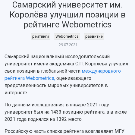
Самарский университет им.
НАЗАД
Об университете
Новости
Образование
Научно-исследовательская деятельность
Королёва улучшил позиции в
История
Главные новости
Почему я выбираю Самарский университет?
Основные научные направления
рейтинге Webometrics
Ключевые факты
Бортжурнал
Абитуриенту
Научные школы и ведущие научные коллектив
Рейтинги
Объявления
Бакалавриат и специалитет
Диссертационные советы
рейтинги
Webometrics
развитие
События
Магистратура
Подготовка научных кадров
29.07.2021
Руководство
Аспирантура
Конкурс на замещение должностей научных
СМИ об университете
Самарский национальный исследовательский
Наблюдательный совет
Формы обучения
работников
университет имени академика С.П. Королёва улучшил
Попечительский совет
Учебные планы
Научно-технический совет
Пресс-центр
свои позиции в глобальной части
международного
Ученый совет
Дополнительное образование
Научные проекты и темы
Газета "Полет"
рейтинга Webometrics,
оценивающего
Ректорат
Институты и факультеты
Газета "Самарский университет"
представленность мировых университетов в
Кадровый резерв
Аспирантура и докторантура
интернете.
Мы в соцсетях
Образовательные программы
Персоналии
Справочные материалы
По данным исследования, в январе 2021 году
Мультимедиа
Профессорско-преподавательский состав
университет был на 1433 позицию рейтинга, а в июле
Сотрудники и преподаватели
Научная инфраструктура
Расписание занятий
2021 года поднялся на 1392 место.
Заслуженные деятели
Подкасты
Научно-исследовательские подразделения
Структура университета
Стипендии
Российскую часть списка рейтинга возглавляет МГУ
Структурная схема управления научно-