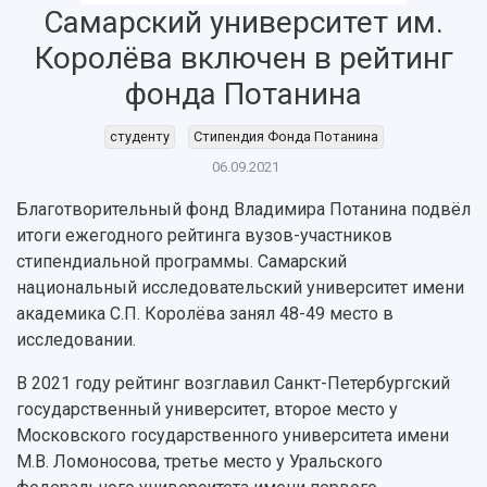
Самарский университет им.
Королёва включен в рейтинг
НАЗАД
фонда Потанина
Об университете
Новости
Образование
Научно-исследовательская деятельность
История
Главные новости
Почему я выбираю Самарский университет?
Основные научные направления
студенту
Стипендия Фонда Потанина
Ключевые факты
Бортжурнал
Абитуриенту
Научные школы и ведущие научные коллектив
06.09.2021
Рейтинги
Объявления
Бакалавриат и специалитет
Диссертационные советы
Благотворительный фонд Владимира Потанина подвёл
События
Магистратура
Подготовка научных кадров
Руководство
итоги ежегодного рейтинга вузов-участников
Аспирантура
Конкурс на замещение должностей научных
СМИ об университете
стипендиальной программы. Самарский
Наблюдательный совет
Формы обучения
работников
национальный исследовательский университет имени
Попечительский совет
Учебные планы
Научно-технический совет
Пресс-центр
академика С.П. Королёва занял 48-49 место в
Ученый совет
Дополнительное образование
Научные проекты и темы
Газета "Полет"
исследовании.
Ректорат
Институты и факультеты
Газета "Самарский университет"
Кадровый резерв
Аспирантура и докторантура
В 2021 году рейтинг возглавил Санкт-Петербургский
Мы в соцсетях
Образовательные программы
государственный университет, второе место у
Персоналии
Справочные материалы
Московского государственного университета имени
Мультимедиа
Профессорско-преподавательский состав
М.В. Ломоносова, третье место у Уральского
Сотрудники и преподаватели
Научная инфраструктура
Расписание занятий