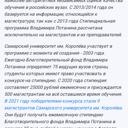
наиболее авторитетных независимых оценок качества
Учебный аэродром
обучения в российских вузах. С 2013/2014 года он
Центр истории авиационных двигателей
базируется на информации, относящейся к
Ботанический сад
магистратуре, так как с 2013 года Стипендиальная
Умный дом бабочек
программа Владимира Потанина рассчитана
Международный межвузовский кампус
исключительно на магистрантов и их преподавателей.
Сведения об образовательной организации
Самарский университет им. Королёва участвует в
программе с момента её создания - 2003 года.
Официальные документы
Ежегодно Благотворительный фонд Владимира
Потанина определяет 75 ведущих вузов страны,
студенты которых имеют право участвовать в
конкурсе на стипендию. С 2020 года стипендия
составляет 25000 рублей ежемесячно и присуждается
500 магистрантам на всё оставшееся время обучения.
В 2021 году победителями конкурса стали 9
магистрантов Самарского университета им. Королёва
.
Они будут получать ежемесячную стипендию
Благотворительного фонда Владимира Потанина в