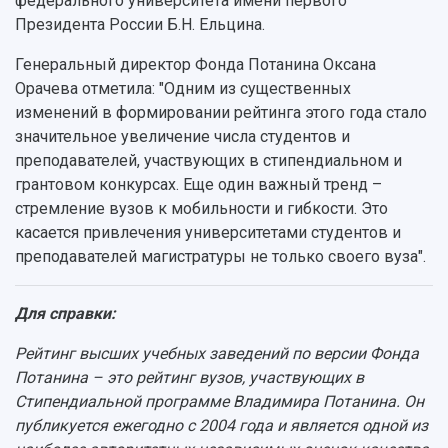
федерального университета имени первого
Заслуженные деятели
Подкасты
Научно-исследовательские подразделения
Президента России Б.Н. Ельцина.
Структура университета
Стипендии
Структурная схема управления научно-
Просветительский проект "Одержимы наукой
Генеральный директор Фонда Потанина Оксана
Институты и факультеты
исследовательской деятельностью
Тестирование иностранных граждан на
Орачева отметила: "Одним из существенных
Кафедры
Материальная база
знание русского языка, истории России и
изменений в формировании рейтинга этого года стало
Научные подразделения
Подразделения научного обслуживания
основ законодательства РФ
значительное увеличение числа студентов и
Отделы и службы
Организационные документы
преподавателей, участвующих в стипендиальном и
Общественные организации
Платные образовательные услуги
Результаты научно-исследовательской
грантовом конкурсах. Еще один важный тренд –
Институт искусственного интеллекта
Скидки на обучение
деятельности
стремление вузов к мобильности и гибкости. Это
Инжиниринговый центр
Научно-технические разработки
касается привлечения университетами студентов и
Подготовительные курсы
Аграрный карбоновый полигон
Конкурсы научных проектов и грантов
преподавателей магистратуры не только своего вуза".
Архив
Областной конкурс "Молодой учёный"
Библиотека
Фирменный стиль
Отчеты о научно-исследовательской
Для справки:
Видеолекции
деятельности
Устойчивое развитие
Журналы Самарского университета
Рейтинг высших учебных заведений по версии Фонда
Противодействие COVID-19
Научные конференции
Потанина – это рейтинг вузов, участвующих в
Кампус
Патенты
Стипендиальной программе Владимира Потанина. Он
3D-тур по университету
Публикации и издания
публикуется ежегодно с 2004 года и является одной из
Музеи
Отчеты о проведенных конференциях