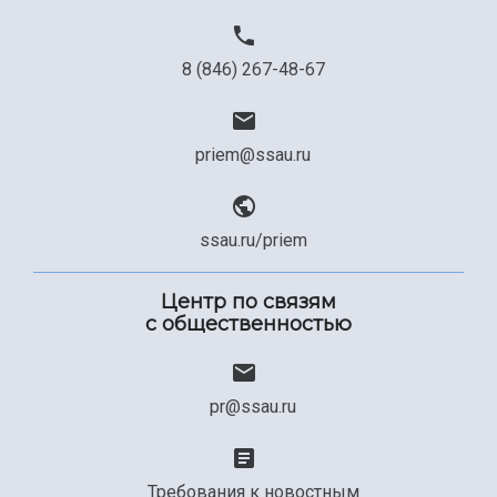
8 (846) 267-48-67
priem@ssau.ru
ssau.ru/priem
Центр по связям
с общественностью
pr@ssau.ru
Требования к новостным