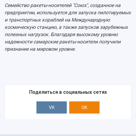
Центр истории авиационных двигателей
Семейство ракеты-носителей "Союз", созданное на
Ботанический сад
предприятии, используется для запуска пилотируемых
Умный дом бабочек
и транспортных кораблей на Международную
Международный межвузовский кампус
космическую станцию, а также запусков зарубежных
полезных нагрузок. Благодаря высокому уровню
Сведения об образовательной организации
надежности самарские ракеты-носители получили
признание на мировом уровне.
Официальные документы
Поделиться в социальных сетях
VK
OK