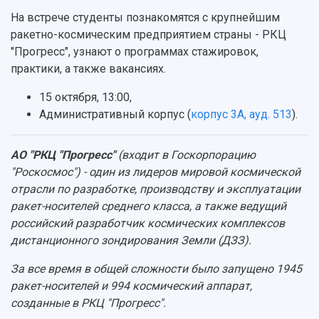
Структура университета
Стипендии
Структурная схема управления научно-
На встрече студенты познакомятся с крупнейшим
Просветительский проект "Одержимы наукой
Институты и факультеты
исследовательской деятельностью
ракетно-космическим предприятием страны - РКЦ
Тестирование иностранных граждан на
Кафедры
Материальная база
"Прогресс", узнают о программах стажировок,
знание русского языка, истории России и
Научные подразделения
Подразделения научного обслуживания
основ законодательства РФ
практики, а также вакансиях.
Отделы и службы
Организационные документы
15 октября, 13:00,
Общественные организации
Платные образовательные услуги
Результаты научно-исследовательской
Административный корпус (
корпус 3А, ауд. 513
).
Институт искусственного интеллекта
Скидки на обучение
деятельности
Инжиниринговый центр
Научно-технические разработки
Подготовительные курсы
Аграрный карбоновый полигон
АО "РКЦ "Прогресс"
(входит в Госкорпорацию
Конкурсы научных проектов и грантов
Архив
"Роскосмос") - один из лидеров мировой космической
Областной конкурс "Молодой учёный"
Библиотека
отрасли по разработке, производству и эксплуатации
Фирменный стиль
Отчеты о научно-исследовательской
ракет-носителей среднего класса, а также ведущий
Видеолекции
деятельности
российский разработчик космических комплексов
Устойчивое развитие
Журналы Самарского университета
дистанционного зондирования Земли (ДЗЗ).
Противодействие COVID-19
Научные конференции
Кампус
Патенты
За все время в общей сложности было запущено 1945
3D-тур по университету
Публикации и издания
ракет-носителей и 994 космический аппарат,
Музеи
Отчеты о проведенных конференциях
созданные в РКЦ "Прогресс".
Учебный аэродром