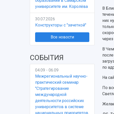
образовании в Самарском
университете им. Королёва
В Блиц
течен
30.07.2026
них н
Конструкторы с "зачеткой"
тольк
скоро
Все новости
через
В Чем
после
СОБЫТИЯ
загру
по ад
04.09 - 06.09
Межрегиональный научно-
На са
практический семинар
По вс
"Стратегирование
Светл
международной
деятельности российских
Желае
университетов в системе
национальных приоритетов