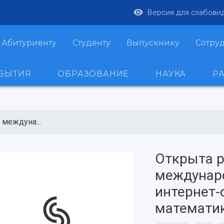
Версия для слабови
Абитуриенту
Студенту
Выпускнику
Сотру
ОБЫТИЯ
ОБРАЗОВАНИЕ
НАУКА
Р
 междуна...
Открыта р
междунар
интернет-
математи