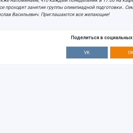
Также напоминаем, что каждый понедельник в 17.00 на ка
се проходят занятия группы олимпиадной подготовки.. С
слав Васильевич. Приглашаются все желающие!
Поделиться в социальных
VK
O