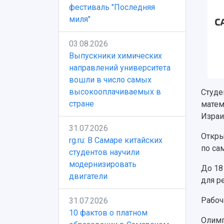
фестиваль "Последняя
миля"
03.08.2026
Выпускники химических
направлений университета
вошли в число самых
высокооплачиваемых в
Студе
стране
матем
Израи
31.07.2026
Откры
rg.ru: В Самаре китайских
по са
студентов научили
модернизировать
До 18
двигатели
для р
Рабоч
31.07.2026
10 фактов о платном
Олимп