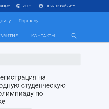
дящих
RU
Личный кабинет
днику
Партнеру
АЗВИТИЕ
КОНТАКТЫ
егистрация на
одную студенческую
олимпиаду по
ке