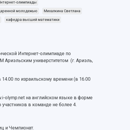
Интернет-олимпиады
одаренной молодежью
Михалкина Светлана
кафедра высшей математики
нческой Интернет-олимпиаде по
M Ариэльским универститетом (г. Ариэль,
 14.00 по израильскому времени (в 16.00
.i-olymp.net на английском языке в форме
 участников в команде не более 4.
иц и Чемпионат.