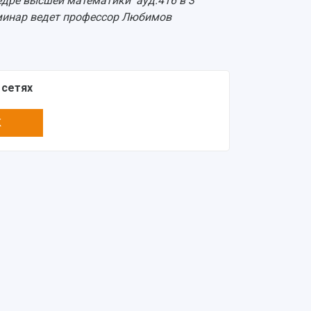
федре высшей математики ауд.416 в 3
еминар ведет профессор Любимов
 сетях
K