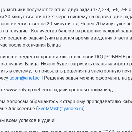
 участники получают текст из двух задач 1-2, 3-4, 5-6, 7-8
ии 20 минут ввести ответ через систему на первые две за
ужно ввести ответ за 20 минут и т.д. Через 20 минут уже н
о на текущие. Количество баллов за решение каждой задач
сти решения задачи (учитывается время введения ответа в
 час после окончания Блица.
пионате студенты представляют все свои ПОДРОБНЫЕ реш
 окончания Блица. Нужно будет загрузить сканы или фото р
зить в систему, то присылать решения на электронную п
ресу
adom@ariel.ac.il
Решение задач можно оформлять на ру
йте www.i-olymp.net есть задачи прошлых олимпиад.
ем вопросам обращайтесь к старшему преподавателю ка
ане Алексеевне (
SvetaMikh@yandex.ru
).
м всем успехов и удачи!