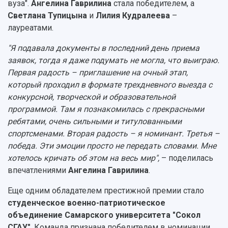
вуза".
Ангелина Гаврилина
стала победителем, а
Светлана Тупицына
и
Лилия Кудралеева
–
лауреатами.
"Я подавала документы в последний день приема
заявок, тогда я даже подумать не могла, что выиграю.
Первая радость – приглашение на очный этап,
который проходил в формате трехдневного выезда с
конкурсной, творческой и образовательной
программой. Там я познакомилась с прекрасными
ребятами, очень сильными и титулованными
спортсменами. Вторая радость – я номинант. Третья –
победа. Эти эмоции просто не передать словами. Мне
хотелось кричать об этом на весь мир",
– поделилась
впечатлениями
Ангелина Гаврилина
.
Еще одним обладателем престижной премии стало
студенческое военно-патриотическое
объединение Самарского университета "Сокол
СГАУ"
. Команда признана победителем в номинации