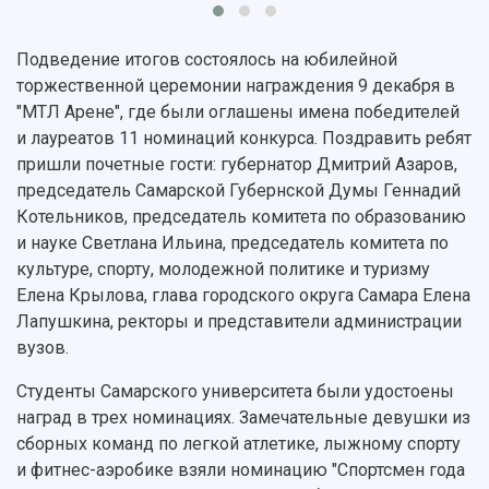
Областной конкурс "Молодой учёный"
Библиотека
Фирменный стиль
Отчеты о научно-исследовательской
Подведение итогов состоялось на юбилейной
Видеолекции
деятельности
Устойчивое развитие
торжественной церемонии награждения 9 декабря в
Журналы Самарского университета
Противодействие COVID-19
"МТЛ Арене", где были оглашены имена победителей
Научные конференции
Кампус
и лауреатов 11 номинаций конкурса. Поздравить ребят
Патенты
пришли почетные гости: губернатор Дмитрий Азаров,
3D-тур по университету
Публикации и издания
председатель Самарской Губернской Думы Геннадий
Музеи
Отчеты о проведенных конференциях
Котельников, председатель комитета по образованию
Учебный аэродром
и науке Светлана Ильина, председатель комитета по
Центр истории авиационных двигателей
культуре, спорту, молодежной политике и туризму
Ботанический сад
Елена Крылова, глава городского округа Самара Елена
Умный дом бабочек
Лапушкина, ректоры и представители администрации
Международный межвузовский кампус
вузов.
Сведения об образовательной организации
Студенты Самарского университета были удостоены
Официальные документы
наград в трех номинациях. Замечательные девушки из
сборных команд по легкой атлетике, лыжному спорту
и фитнес-аэробике взяли номинацию "Спортсмен года