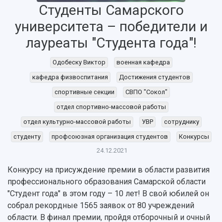
Студенты Самарского
университета – победители и
лауреаты "Студента года"!
Одобеску Виктор
военная кафедра
кафедра физвоспитания
Достижения студентов
спортивные секции
СВПО "Сокол"
отдел спортивно-массовой работы
НАЗАД
отдел культурно-массовой работы
УВР
сотруднику
Об университете
Новости
Образование
Научно-исследовательская деятельность
студенту
профсоюзная организация студентов
Конкурсы
24.12.2021
История
Главные новости
Почему я выбираю Самарский университет?
Основные научные направления
Ключевые факты
Бортжурнал
Абитуриенту
Научные школы и ведущие научные коллектив
Конкурсу на присуждение премии в области развития
Рейтинги
Объявления
Бакалавриат и специалитет
Диссертационные советы
профессионального образования Самарской области
События
Магистратура
Подготовка научных кадров
"Студент года" в этом году – 10 лет! В свой юбилей он
Руководство
Аспирантура
Конкурс на замещение должностей научных
собрал рекордные 1565 заявок от 80 учреждений
СМИ об университете
Наблюдательный совет
Формы обучения
работников
области. В финал премии, пройдя отборочный и очный