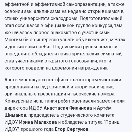
Кампус
Патенты
эффектной и эффективной самопрезентации, а также
3D-тур по университету
Публикации и издания
освоили азы альпинизма на недавно открывшемся в
Музеи
Отчеты о проведенных конференциях
стенах университета скалодроме. Подготовительный
Учебный аэродром
этап освещался в официальной группе конкурса, там
Центр истории авиационных двигателей
же началось первое знакомство с участниками.
Ботанический сад
Многим было интересно узнать об увлечениях, мечтах
Умный дом бабочек
и достижениях ребят. Подписчики группы помогли
Международный межвузовский кампус
определить обладателя приза зрительских симпатий,
став участниками открытого голосования, итоги
Сведения об образовательной организации
которого подвели на церемонии награждения.
Официальные документы
Апогеем конкурса стал финал, на котором участники
представили на суд зрителей и жюри свои яркие,
оригинальные презентации и творческие номера.
Конкурсные испытания ребят оценивали заместители
директора ИДЭУ
Анастасия Филинова
и
Артём
Шиманов
, председатель студенческого комитета
ИДЭУ
Ирина Малахова
и обладатель титула "Принц
ИДЭУ" прошлого года
Егор Сергунов
.