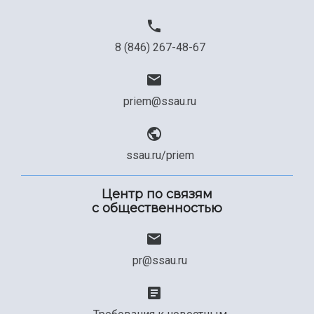
8 (846) 267-48-67
priem@ssau.ru
ssau.ru/priem
Центр по связям
с общественностью
pr@ssau.ru