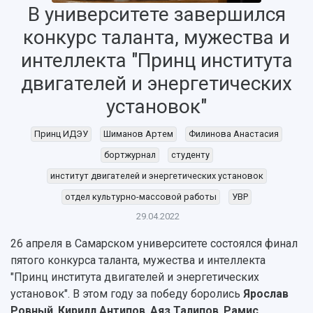
В университете завершился
конкурс таланта, мужества и
интеллекта "Принц института
двигателей и энергетических
НАЗАД
установок"
Об университете
Новости
Образование
Научно-исследовательская деятельность
История
Главные новости
Почему я выбираю Самарский университет?
Основные научные направления
Принц ИДЭУ
Шиманов Артем
Филинова Анастасия
Ключевые факты
Бортжурнал
Абитуриенту
Научные школы и ведущие научные коллектив
бортжурнал
студенту
Рейтинги
Объявления
Бакалавриат и специалитет
Диссертационные советы
институт двигателей и энергетических установок
События
Магистратура
Подготовка научных кадров
Руководство
Аспирантура
Конкурс на замещение должностей научных
отдел культурно-массовой работы
УВР
СМИ об университете
Наблюдательный совет
Формы обучения
работников
29.04.2022
Попечительский совет
Учебные планы
Научно-технический совет
Пресс-центр
26 апреля в Самарском университете состоялся финал
Ученый совет
Дополнительное образование
Научные проекты и темы
Газета "Полет"
пятого конкурса таланта, мужества и интеллекта
Ректорат
Институты и факультеты
Газета "Самарский университет"
"Принц института двигателей и энергетических
Кадровый резерв
Аспирантура и докторантура
установок". В этом году за победу боролись
Ярослав
Мы в соцсетях
Образовательные программы
Ровный
,
Кирилл Антипов
,
Аяз Талипов
,
Рамис