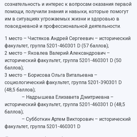
сознательность и интерес к вопросам оказания первой
Учебный аэродром
помощи, получили знания и навыки, которые помогут
Центр истории авиационных двигателей
им в ситуациях угрожаемых жизни и здоровью в
Ботанический сад
повседневной и профессиональной деятельности.
Умный дом бабочек
Международный межвузовский кампус
1 место – Чистяков Андрей Сергеевич – исторический
Сведения об образовательной организации
факультет, группа 5201-460301 D (57 баллов);
2 место – Яковлев Валерий Александрович –
Официальные документы
исторический факультет, группа 5201-460301 D (50
баллов);
3 место – Борисова Ольга Витальевна –
социологический факультет, группа 5201-390301 D
(48,5 баллов);
– Надрышева Елизавета Дмитриевна –
исторический факультет, группа 5201-460301 D (48,5
баллов);
– Субботкин Артем Викторович – исторический
факультет, группа 5201-460301 D