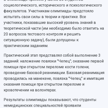
Подкасты
Научно-исследовательские подразделения
социологического, исторического и психологического
Структура университета
Стипендии
Структурная схема управления научно-
факультетов. Участникам олимпиады предстояло
Просветительский проект "Одержимы наукой
Институты и факультеты
исследовательской деятельностью
испытать свои силы в теории и практике. Все
Тестирование иностранных граждан на
Кафедры
Материальная база
участники, показавшие высокий уровень знаний в
знание русского языка, истории России и
Научные подразделения
Подразделения научного обслуживания
теоретической части (им необходимо было ответить на
основ законодательства РФ
Отделы и службы
Организационные документы
20 вопросов тестового контроля и решить
Общественные организации
Платные образовательные услуги
ситуационную задачу), были допущены к
Результаты научно-исследовательской
Институт искусственного интеллекта
практическим заданиям.
Скидки на обучение
деятельности
Инжиниринговый центр
Научно-технические разработки
Практический этап представлял собой выполнение 3
Подготовительные курсы
Аграрный карбоновый полигон
Конкурсы научных проектов и грантов
заданий: наложение повязки "Чепец"; оказание первой
Архив
Областной конкурс "Молодой учёный"
Библиотека
помощи при открытом переломе кости голени;
Фирменный стиль
Отчеты о научно-исследовательской
проведение базовой реанимации. Базовая реанимация
Видеолекции
деятельности
проводилась на манекене, повязка "Чепец" и имитация
Устойчивое развитие
Журналы Самарского университета
оказания помощи при открытом переломе и
Противодействие COVID-19
Научные конференции
кровотечении на волонтерах.
Кампус
Патенты
Результаты олимпиады показывают, что студенты
3D-тур по университету
Публикации и издания
немедицинских специальностей проявили
Музеи
Отчеты о проведенных конференциях