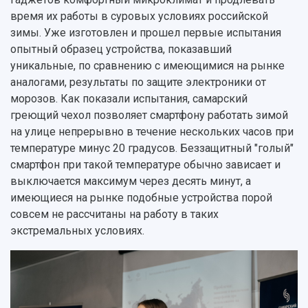
История
Главные новости
Почему я выбираю Самарский университет?
Основные научные направления
время их работы в суровых условиях российской
Ключевые факты
Бортжурнал
Абитуриенту
Научные школы и ведущие научные коллектив
зимы. Уже изготовлен и прошел первые испытания
Рейтинги
Объявления
Бакалавриат и специалитет
Диссертационные советы
опытный образец устройства, показавший
События
Магистратура
Подготовка научных кадров
Руководство
уникальные, по сравнению с имеющимися на рынке
Аспирантура
Конкурс на замещение должностей научных
СМИ об университете
Наблюдательный совет
аналогами, результаты по защите электроники от
Формы обучения
работников
Попечительский совет
морозов. Как показали испытания, самарский
Учебные планы
Научно-технический совет
Пресс-центр
Ученый совет
греющий чехол позволяет смартфону работать зимой
Дополнительное образование
Научные проекты и темы
Газета "Полет"
Ректорат
на улице непрерывно в течение нескольких часов при
Институты и факультеты
Газета "Самарский университет"
температуре минус 20 градусов. Беззащитный "голый"
Кадровый резерв
Аспирантура и докторантура
смартфон при такой температуре обычно зависает и
Мы в соцсетях
Образовательные программы
выключается максимум через десять минут, а
Персоналии
Справочные материалы
имеющиеся на рынке подобные устройства порой
Мультимедиа
Профессорско-преподавательский состав
Сотрудники и преподаватели
совсем не рассчитаны на работу в таких
Научная инфраструктура
Расписание занятий
Заслуженные деятели
Подкасты
экстремальных условиях.
Научно-исследовательские подразделения
Структура университета
Стипендии
Структурная схема управления научно-
Просветительский проект "Одержимы наукой
Институты и факультеты
исследовательской деятельностью
Тестирование иностранных граждан на
Кафедры
Материальная база
знание русского языка, истории России и
Научные подразделения
Подразделения научного обслуживания
основ законодательства РФ