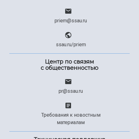
priem@ssau.ru
ssau.ru/priem
Центр по связям
с общественностью
pr@ssau.ru
Требования к новостным
материалам