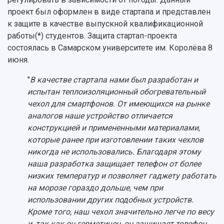
проект был оформлен в виде стартапа и представлен
Сведения об образовательной организации
к защите в качестве выпускной квалификационной
Официальные документы
работы(*) студентов. Защита стартап-проекта
состоялась в Самарском университете им. Королёва 8
июня.
"
В качестве стартапа нами был разработан и
испытан теплоизоляционный обогревательный
чехол для смартфонов. От имеющихся на рынке
аналогов наше устройство отличается
конструкцией и примененными материалами,
которые ранее при изготовлении таких чехлов
никогда не использовались. Благодаря этому
наша разработка защищает телефон от более
низких температур и позволяет гаджету работать
на морозе гораздо дольше, чем при
использовании других подобных устройств.
Кроме того, наш чехол значительно легче по весу
и, так как он герметичен, он защищает телефон