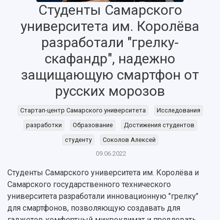
Студенты Самарского
университета им. Королёва
разработали "грелку-
скафандр", надежно
защищающую смартфон от
русских морозов
Стартап-центр Самарского университета
Исследования
разработки
Образование
Достижения студентов
студенту
Соколов Алексей
09.06.2022
Студенты Самарского университета им. Королёва и
Самарского государственного технического
НАЗАД
университета разработали инновационную "грелку"
Об университете
Новости
Образование
Научно-исследовательская деятельность
для смартфонов, позволяющую создавать для
гаджетов комфортный микроклимат и продлевать