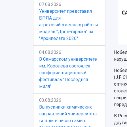
07.08.2026
Университет представил
БПЛА для
агрохозяйственных работ и
модель "Дрон-гаража" на
"Архипелаге 2026"
04.08.2026
Нобел
В Самарском университете
наруш
им. Королёва состоялся
Нобел
профориентационный
(J.F. 
фестиваль "Последняя
оптик
миля"
столе
напри
03.08.2026
перед
Выпускники химических
направлений университета
В Рос
вошли в число самых
други