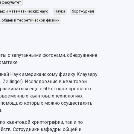
й факультет
ых и математических наук
Наука
бортжурнал
 общей и теоретической физики
нты с запутанными фотонами, обнаружение
рматике.
мией Наук американскому физику Клаузеру
A. Zeilinger). Исследования в квантовой
 развиваться еще с 60-х годов прошлого
современных квантовых технологиях,
 с помощью которых можно осуществлять
и.
по квантовой криптографии, так и по
ойств. Сотрудники кафедры общей и