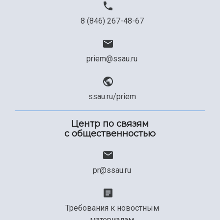
8 (846) 267-48-67
priem@ssau.ru
ssau.ru/priem
Центр по связям
с общественностью
pr@ssau.ru
Требования к новостным
материалам