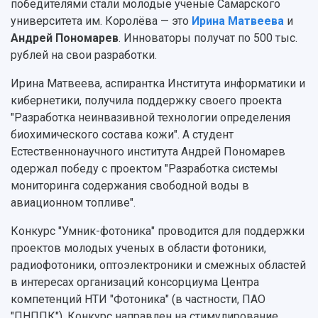
победителями стали молодые ученые Самарского
Структура университета
Стипендии
Структурная схема управления научно-
Просветительский проект "Одержимы наукой
университета им. Королёва — это
Ирина Матвеева
и
Институты и факультеты
исследовательской деятельностью
Тестирование иностранных граждан на
Андрей Пономарев
. Инноваторы получат по 500 тыс.
Кафедры
Материальная база
знание русского языка, истории России и
рублей на свои разработки.
Научные подразделения
Подразделения научного обслуживания
основ законодательства РФ
Отделы и службы
Организационные документы
Ирина Матвеева, аспирантка Института информатики и
Общественные организации
Платные образовательные услуги
кибернетики, получила поддержку своего проекта
Результаты научно-исследовательской
Институт искусственного интеллекта
"Разработка неинвазивной технологии определения
Скидки на обучение
деятельности
Инжиниринговый центр
биохимического состава кожи". А студент
Научно-технические разработки
Подготовительные курсы
Аграрный карбоновый полигон
Естественнонаучного института Андрей Пономарев
Конкурсы научных проектов и грантов
Архив
одержал победу с проектом "Разработка системы
Областной конкурс "Молодой учёный"
Библиотека
мониторинга содержания свободной воды в
Фирменный стиль
Отчеты о научно-исследовательской
авиационном топливе".
Видеолекции
деятельности
Устойчивое развитие
Журналы Самарского университета
Конкурс "Умник-фотоника" проводится для поддержки
Противодействие COVID-19
Научные конференции
проектов молодых ученых в области фотоники,
Кампус
Патенты
радиофотоники, оптоэлектроники и смежных областей
3D-тур по университету
Публикации и издания
в интересах организаций консорциума Центра
Музеи
Отчеты о проведенных конференциях
компетенций НТИ "Фотоника" (в частности, ПАО
Учебный аэродром
"ПНППК"). Конкурс направлен на стимулирование