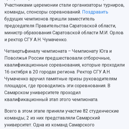
Научная инфраструктура
Расписание занятий
Заслуженные деятели
Участниками церемонии стали организаторы турниров,
Подкасты
Научно-исследовательские подразделения
команды, спонсоры соревнований.
Поздравить
Структура университета
Стипендии
Структурная схема управления научно-
будущих чемпионов пришли заместитель
Просветительский проект "Одержимы наукой
Институты и факультеты
исследовательской деятельностью
председателя Правительства Саратовской области,
Тестирование иностранных граждан на
Кафедры
Материальная база
министр образования Саратовской области М.И. Орлов
знание русского языка, истории России и
Научные подразделения
Подразделения научного обслуживания
основ законодательства РФ
и ректор СГУ А.Н. Чумаченко.
Отделы и службы
Организационные документы
Четвертьфиналу чемпионата – Чемпионату Юга и
Общественные организации
Платные образовательные услуги
Результаты научно-исследовательской
Поволжья России предшествовали отборочные,
Институт искусственного интеллекта
Скидки на обучение
деятельности
квалификационные соревнования, которые проходили
Инжиниринговый центр
Научно-технические разработки
Подготовительные курсы
16 октября в 20 городах региона. Ректор СГУ А.Н.
Аграрный карбоновый полигон
Конкурсы научных проектов и грантов
Чумаченко вручил памятные призы руководителям
Архив
Областной конкурс "Молодой учёный"
Библиотека
площадок, где проводились эти соревнования. В
Фирменный стиль
Отчеты о научно-исследовательской
Самарском университете проходил
Видеолекции
деятельности
квалификационный этап этого чемпионата.
Устойчивое развитие
Журналы Самарского университета
Противодействие COVID-19
Всего в этом этапе приняли участие 82 студенческие
Научные конференции
Кампус
команды; 2 из них представляли Самарский
Патенты
3D-тур по университету
университет. Одна из команд Самарского
Публикации и издания