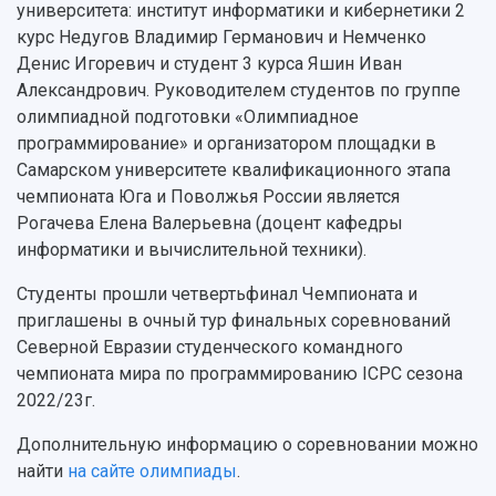
Музеи
университета: институт информатики и кибернетики 2
Отчеты о проведенных конференциях
Учебный аэродром
курс Недугов Владимир Германович и Немченко
Центр истории авиационных двигателей
Денис Игоревич и студент 3 курса Яшин Иван
Ботанический сад
Александрович. Руководителем студентов по группе
Умный дом бабочек
олимпиадной подготовки «Олимпиадное
Международный межвузовский кампус
программирование» и организатором площадки в
Самарском университете квалификационного этапа
Сведения об образовательной организации
чемпионата Юга и Поволжья России является
Рогачева Елена Валерьевна (доцент кафедры
Официальные документы
информатики и вычислительной техники).
Студенты прошли четвертьфинал Чемпионата и
приглашены в очный тур финальных соревнований
Северной Евразии студенческого командного
чемпионата мира по программированию ICPC сезона
2022/23г.
Дополнительную информацию о соревновании можно
найти
на сайте олимпиады
.