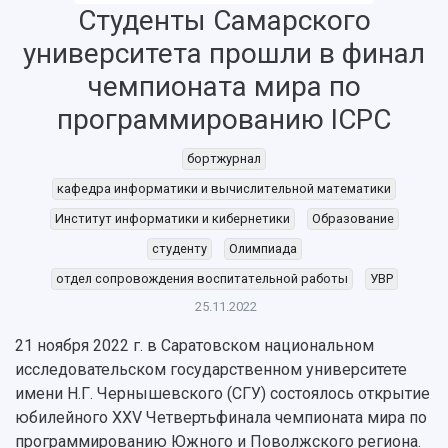
Студенты Самарского
университета прошли в финал
НАЗАД
чемпионата мира по
Об университете
Новости
Образование
Научно-исследовательская деятельность
программированию ICPC
История
Главные новости
Почему я выбираю Самарский университет?
Основные научные направления
бортжурнал
Ключевые факты
Бортжурнал
Абитуриенту
Научные школы и ведущие научные коллектив
Рейтинги
Объявления
Бакалавриат и специалитет
Диссертационные советы
кафедра информатики и вычислительной математики
События
Магистратура
Подготовка научных кадров
Институт информатики и кибернетики
Образование
Руководство
Аспирантура
Конкурс на замещение должностей научных
СМИ об университете
студенту
Олимпиада
Наблюдательный совет
Формы обучения
работников
Попечительский совет
отдел сопровождения воспитательной работы
УВР
Учебные планы
Научно-технический совет
Пресс-центр
Ученый совет
Дополнительное образование
25.11.2022
Научные проекты и темы
Газета "Полет"
Ректорат
Институты и факультеты
21 ноября 2022 г. в Саратовском национальном
Газета "Самарский университет"
Кадровый резерв
Аспирантура и докторантура
исследовательском государственном университете
Мы в соцсетях
Образовательные программы
имени Н.Г. Чернышевского (СГУ) состоялось открытие
Персоналии
Справочные материалы
юбилейного XXV Четвертьфинала чемпионата мира по
Мультимедиа
Профессорско-преподавательский состав
Сотрудники и преподаватели
программированию Южного и Поволжского региона.