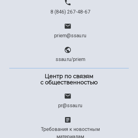
8 (846) 267-48-67
priem@ssau.ru
ssau.ru/priem
Центр по связям
с общественностью
pr@ssau.ru
Требования к новостным
материалам