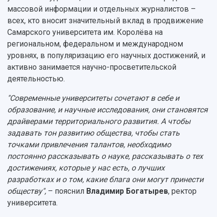
Кампус
Патенты
массовой информации и отдельных журналистов –
3D-тур по университету
Публикации и издания
всех, кто вносит значительный вклад в продвижение
Музеи
Отчеты о проведенных конференциях
Самарского университета им. Королёва на
Учебный аэродром
региональном, федеральном и международном
Центр истории авиационных двигателей
уровнях, в популяризацию его научных достижений, и
Ботанический сад
активно занимается научно-просветительской
Умный дом бабочек
деятельностью.
Международный межвузовский кампус
"Современные университеты сочетают в себе и
Сведения об образовательной организации
образование, и научные исследования, они становятся
драйверами территориального развития. А чтобы
Официальные документы
задавать тон развитию общества, чтобы стать
точками привлечения талантов, необходимо
постоянно рассказывать о науке, рассказывать о тех
достижениях, которые у нас есть, о лучших
разработках и о том, какие блага они могут принести
обществу",
– пояснил
Владимир Богатырев
, ректор
университета.