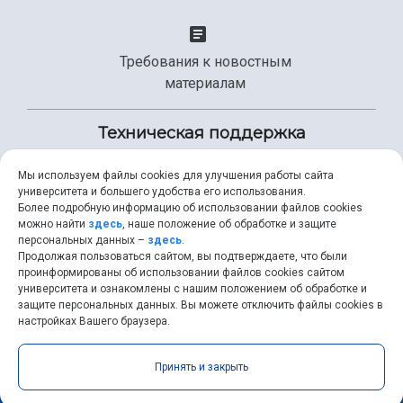
Требования к новостным
материалам
Техническая поддержка
Мы используем файлы cookies для улучшения работы сайта
университета и большего удобства его использования.
+7 (846) 267-49-99
Более подробную информацию об использовании файлов cookies
можно найти
здесь
, наше положение об обработке и защите
персональных данных –
здесь
.
Продолжая пользоваться сайтом, вы подтверждаете, что были
help@ssau.ru
проинформированы об использовании файлов cookies сайтом
университета и ознакомлены с нашим положением об обработке и
защите персональных данных. Вы можете отключить файлы cookies в
настройках Вашего браузера.
Самарский университет © 2026 |
ssau.ru
|
ssau@ssau.ru
|
Принять и закрыть
RSS
|
API