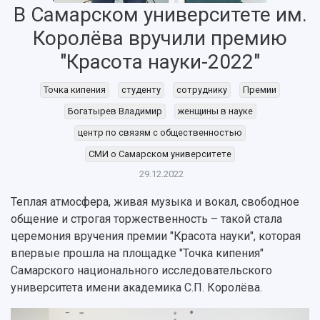
В Самарском университете им.
Королёва вручили премию
"Красота науки-2022"
Точка кипения
студенту
сотруднику
Премии
НАЗАД
Богатырев Владимир
женщины в науке
Об университете
Новости
Образование
Научно-исследовательская деятельность
центр по связям с общественностью
История
Главные новости
Почему я выбираю Самарский университет?
Основные научные направления
СМИ о Самарском университете
Ключевые факты
Бортжурнал
Абитуриенту
Научные школы и ведущие научные коллектив
Рейтинги
Объявления
Бакалавриат и специалитет
Диссертационные советы
29.12.2022
События
Магистратура
Подготовка научных кадров
Руководство
Теплая атмосфера, живая музыка и вокал, свободное
Аспирантура
Конкурс на замещение должностей научных
СМИ об университете
общение и строгая торжественность – такой стала
Наблюдательный совет
Формы обучения
работников
церемония вручения премии "Красота науки", которая
Попечительский совет
Учебные планы
Научно-технический совет
Пресс-центр
впервые прошла на площадке "Точка кипения"
Ученый совет
Дополнительное образование
Научные проекты и темы
Газета "Полет"
Самарского национального исследовательского
Ректорат
Институты и факультеты
Газета "Самарский университет"
университета имени академика С.П. Королёва.
Кадровый резерв
Аспирантура и докторантура
Мы в соцсетях
Образовательные программы