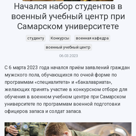
Начался набор студентов в
военный учебный центр при
Самарском университете
студенту
Конкурсы
военная кафедра
военный учебный центр
06.03.2023
НАЗАД
С 6 марта 2023 года начался приём заявлений граждан
Об университете
Новости
Образование
Научно-исследовательская деятельность
мужского пола, обучающихся по очной форме по
История
Главные новости
Почему я выбираю Самарский университет?
Основные научные направления
программам «специалитета» и «бакалавриата»,
Ключевые факты
Бортжурнал
Абитуриенту
Научные школы и ведущие научные коллектив
желающих принять участие в конкурсном отборе для
Рейтинги
Объявления
Бакалавриат и специалитет
Диссертационные советы
обучения в военном учебном центре при Самарском
События
Магистратура
Подготовка научных кадров
университете по программам военной подготовки
Руководство
Аспирантура
Конкурс на замещение должностей научных
офицеров запаса и солдат запаса.
СМИ об университете
Наблюдательный совет
Формы обучения
работников
Попечительский совет
Учебные планы
Научно-технический совет
Пресс-центр
Ученый совет
Дополнительное образование
Научные проекты и темы
Газета "Полет"