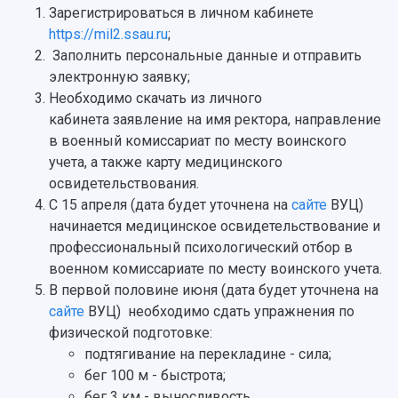
Видеолекции
деятельности
Зарегистрироваться в личном кабинете
Устойчивое развитие
Журналы Самарского университета
https://mil2.ssau.ru
;
Противодействие COVID-19
Научные конференции
Заполнить персональные данные и отправить
Кампус
Патенты
электронную заявку;
3D-тур по университету
Публикации и издания
Необходимо скачать из личного
Музеи
Отчеты о проведенных конференциях
кабинета заявление на имя ректора, направление
Учебный аэродром
в военный комиссариат по месту воинского
Центр истории авиационных двигателей
учета, а также карту медицинского
Ботанический сад
освидетельствования.
Умный дом бабочек
С 15 апреля (дата будет уточнена на
сайте
ВУЦ)
Международный межвузовский кампус
начинается медицинское освидетельствование и
профессиональный психологический отбор в
Сведения об образовательной организации
военном комиссариате по месту воинского учета.
В первой половине июня (дата будет уточнена на
Официальные документы
сайте
ВУЦ) необходимо сдать упражнения по
физической подготовке:
подтягивание на перекладине - сила;
бег 100 м - быстрота;
бег 3 км - выносливость.