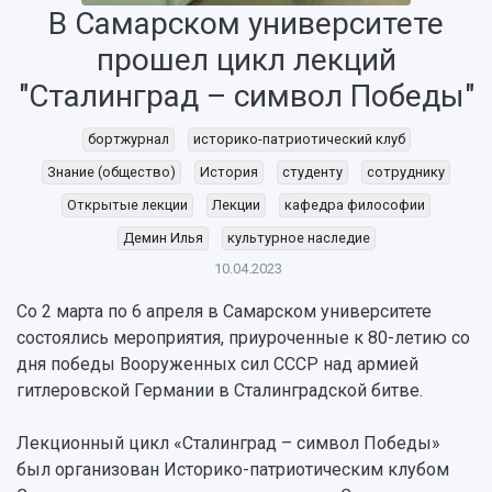
НАЗАД
В Самарском университете
Об университете
Новости
Образование
Научно-исследовательская деятельность
прошел цикл лекций
История
Главные новости
Почему я выбираю Самарский университет?
Основные научные направления
"Сталинград – символ Победы"
Ключевые факты
Бортжурнал
Абитуриенту
Научные школы и ведущие научные коллектив
Рейтинги
Объявления
Бакалавриат и специалитет
Диссертационные советы
бортжурнал
историко-патриотический клуб
События
Магистратура
Подготовка научных кадров
Руководство
Знание (общество)
История
студенту
сотруднику
Аспирантура
Конкурс на замещение должностей научных
СМИ об университете
Наблюдательный совет
Открытые лекции
Лекции
кафедра философии
Формы обучения
работников
Попечительский совет
Учебные планы
Научно-технический совет
Демин Илья
культурное наследие
Пресс-центр
Ученый совет
Дополнительное образование
10.04.2023
Научные проекты и темы
Газета "Полет"
Ректорат
Институты и факультеты
Газета "Самарский университет"
Со 2 марта по 6 апреля в Самарском университете
Кадровый резерв
Аспирантура и докторантура
состоялись мероприятия, приуроченные к 80-летию со
Мы в соцсетях
Образовательные программы
дня победы Вооруженных сил СССР над армией
Персоналии
Справочные материалы
гитлеровской Германии в Сталинградской битве.
Мультимедиа
Профессорско-преподавательский состав
Сотрудники и преподаватели
Научная инфраструктура
Расписание занятий
Заслуженные деятели
Лекционный цикл «Сталинград – символ Победы»
Подкасты
Научно-исследовательские подразделения
был организован Историко-патриотическим клубом
Структура университета
Стипендии
Структурная схема управления научно-