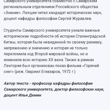
Просветительский проект "Одержимы наукой
Самарского университета совместно с Самарским
Институты и факультеты
исследовательской деятельностью
региональным отделением Российского общества
Тестирование иностранных граждан на
Кафедры
Материальная база
знание русского языка, истории России и
«Знание». Лекции читал кандидат исторических наук,
Научные подразделения
Подразделения научного обслуживания
основ законодательства РФ
доцент кафедры философии Сергей Журавлев.
Отделы и службы
Организационные документы
Общественные организации
Платные образовательные услуги
Студенты Самарского университета узнали важные
Результаты научно-исследовательской
Институт искусственного интеллекта
Скидки на обучение
деятельности
исторические подробности об истории Сталинградской
Инжиниринговый центр
битвы, которая была невиданной по своему размаху,
Научно-технические разработки
Подготовительные курсы
Аграрный карбоновый полигон
напряжению и значению и которая не только
Конкурсы научных проектов и грантов
Архив
переломила ход Второй мировой войны, но и
Областной конкурс "Молодой учёный"
Библиотека
изменила всю историю XX века. Также в рамках
Фирменный стиль
Отчеты о научно-исследовательской
Лектория был организован показ фильма «Горячий
Видеолекции
деятельности
Устойчивое развитие
снег» (реж. Гавриил Егиазаров, 1972 г.).
Журналы Самарского университета
Противодействие COVID-19
Научные конференции
Кампус
Автор текста - профессор кафедры философии
Патенты
Самарского университета, доктор философских наук,
3D-тур по университету
Публикации и издания
доцент Илья Демин
Музеи
Отчеты о проведенных конференциях
Учебный аэродром
Центр истории авиационных двигателей