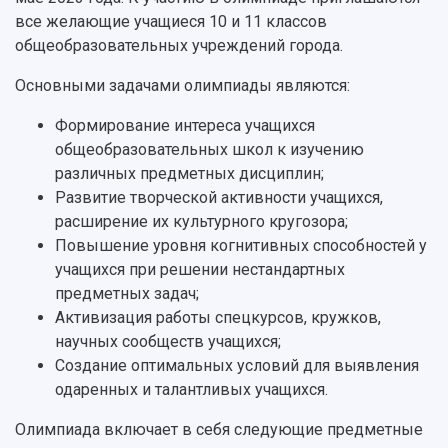
Кадровый резерв
Аспирантура и докторантура
все желающие учащиеся 10 и 11 классов
Мы в соцсетях
Образовательные программы
общеобразовательных учреждений города.
Персоналии
Справочные материалы
Мультимедиа
Профессорско-преподавательский состав
Основными задачами олимпиады являются:
Сотрудники и преподаватели
Научная инфраструктура
Расписание занятий
Заслуженные деятели
Подкасты
Формирование интереса учащихся
Научно-исследовательские подразделения
общеобразовательных школ к изучению
Структура университета
Стипендии
Структурная схема управления научно-
Просветительский проект "Одержимы наукой
различных предметных дисциплин;
Институты и факультеты
исследовательской деятельностью
Тестирование иностранных граждан на
Развитие творческой активности учащихся,
Кафедры
Материальная база
знание русского языка, истории России и
расширение их культурного кругозора;
Научные подразделения
Подразделения научного обслуживания
основ законодательства РФ
Повышение уровня когнитивных способностей у
Отделы и службы
Организационные документы
учащихся при решении нестандартных
Общественные организации
Платные образовательные услуги
Результаты научно-исследовательской
предметных задач;
Институт искусственного интеллекта
Скидки на обучение
деятельности
Активизация работы спецкурсов, кружков,
Инжиниринговый центр
Научно-технические разработки
научных сообществ учащихся;
Подготовительные курсы
Аграрный карбоновый полигон
Конкурсы научных проектов и грантов
Создание оптимальных условий для выявления
Архив
Областной конкурс "Молодой учёный"
одаренных и талантливых учащихся.
Библиотека
Фирменный стиль
Отчеты о научно-исследовательской
Олимпиада включает в себя следующие предметные
Видеолекции
деятельности