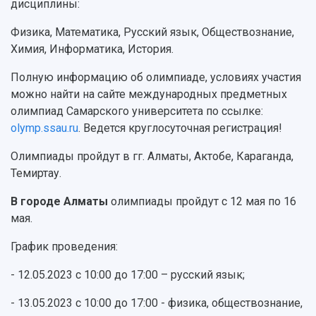
дисциплины:
Устойчивое развитие
Журналы Самарского университета
Противодействие COVID-19
Научные конференции
Физика, Математика, Русский язык, Обществознание,
Кампус
Патенты
Химия, Информатика, История.
3D-тур по университету
Публикации и издания
Музеи
Отчеты о проведенных конференциях
Полную информацию об олимпиаде, условиях участия
Учебный аэродром
можно найти на сайте международных предметных
Центр истории авиационных двигателей
олимпиад Самарского университета по ссылке:
Ботанический сад
olymp.ssau.ru
. Ведется круглосуточная регистрация!
Умный дом бабочек
Олимпиады пройдут в гг. Алматы, Актобе, Караганда,
Международный межвузовский кампус
Темиртау.
Сведения об образовательной организации
В городе Алматы
олимпиады пройдут с 12 мая по 16
Официальные документы
мая.
График проведения:
- 12.05.2023 с 10:00 до 17:00 – русский язык;
- 13.05.2023 с 10:00 до 17:00 - физика, обществознание,