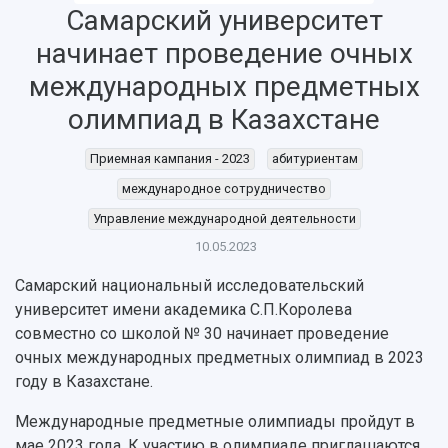
Самарский университет
начинает проведение очных
международных предметных
олимпиад в Казахстане
Приемная кампания - 2023
абитуриентам
НАЗАД
международное сотрудничество
Об университете
Новости
Образование
Научно-исследовательская деятельность
Управление международной деятельности
История
Главные новости
Почему я выбираю Самарский университет?
Основные научные направления
10.05.2023
Ключевые факты
Бортжурнал
Абитуриенту
Научные школы и ведущие научные коллектив
Рейтинги
Объявления
Бакалавриат и специалитет
Диссертационные советы
Самарский национальный исследовательский
События
Магистратура
Подготовка научных кадров
университет имени академика С.П.Королева
Руководство
Аспирантура
Конкурс на замещение должностей научных
совместно со школой № 30 начинает проведение
СМИ об университете
Наблюдательный совет
Формы обучения
работников
очных международных предметных олимпиад в 2023
Попечительский совет
Учебные планы
Научно-технический совет
году в Казахстане.
Пресс-центр
Ученый совет
Дополнительное образование
Научные проекты и темы
Газета "Полет"
Международные предметные олимпиады пройдут в
Ректорат
Институты и факультеты
Газета "Самарский университет"
мае 2023 года. К участию в олимпиаде приглашаются