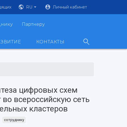
дящих
RU
Личный кабинет
днику
Партнеру
АЗВИТИЕ
КОНТАКТЫ
теза цифровых схем
 во всероссийскую сеть
ельных кластеров
сотруднику