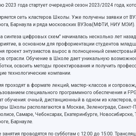
ю 2023 года стартует очередной сезон 2023/2024 года, кото
ряется сеть кластеров Школы. Уже получены заявки от ВУЗ
рога, Барнаула и ряда московских ВУЗов(МФТИ, НИУ МЭИ).
а синтеза цифровых схем" начиналась несколько лет наза
риятие, в основном для профориентации студентов младш
ня проект энтузиастов вырос в полноценный семестровы
ов отрасли. Обучение в Школе дает уникальную возможно
ботки, освоить методы проектирования и получить профе
ие технологические компании.
ия проходят в формате лекций, мастер-классов и сопрово
ьзованием специального программного обеспечения и FPG
т обучения: очный, дистанционный в одном из кластеров, о
еры Школы располагаются в Москве, Зеленограде, Санкт-
олисе, Самаре, Чебоксарах, Екатеринбурге, Новосибирске, 
роге, Барнауле.
 занятия проводятся по субботам с 12:00 до 15:00. Трансл