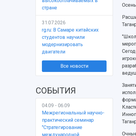
высокооплачиваемых в
Осень
стране
Расши
31.07.2026
Таган
rg.ru: В Самаре китайских
"Школ
студентов научили
мероп
модернизировать
Сегод
двигатели
игрок
разра
Все новости
ведущ
Занят
СОБЫТИЯ
испол
форма
04.09 - 06.09
Класт
Межрегиональный научно-
Инноп
практический семинар
Таган
"Стратегирование
Очные
международной