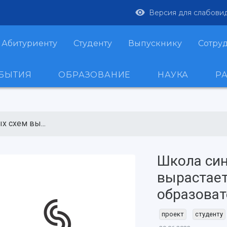
Версия для слабови
Абитуриенту
Студенту
Выпускнику
Сотру
ОБЫТИЯ
ОБРАЗОВАНИЕ
НАУКА
Р
 схем вы...
Школа син
вырастает
образоват
проект
студенту