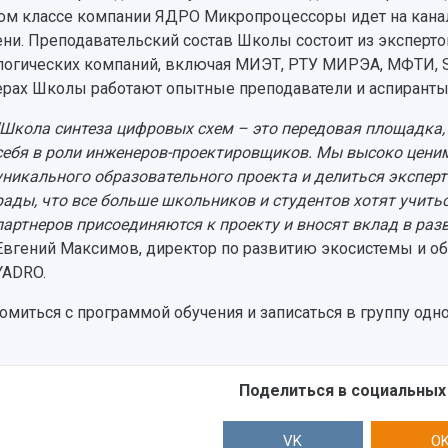
ом классе компании ЯДРО Микропроцессоры идет на кана
ни. Преподавательский состав Школы состоит из эксперт
логических компаний, включая МИЭТ, РТУ МИРЭА, МФТИ, Syn
ерах Школы работают опытные преподаватели и аспиранты
"Школа синтеза цифровых схем – это передовая площадка,
себя в роли инженеров-проектировщиков. Мы высоко цени
уникального образовательного проекта и делиться экспе
рады, что все больше школьников и студентов хотят учит
партнеров присоединяются к проекту и вносят вклад в раз
Евгений Максимов, директор по развитию экосистемы и о
YADRO.
омиться с программой обучения и записаться в группу одн
Поделиться в социальных
VK
O