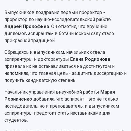
Фирменный стиль
Отчеты о научно-исследовательской
Видеолекции
деятельности
Выпускников поздравил первый проректор -
Устойчивое развитие
Журналы Самарского университета
проректор по научно-исследовательской работе
Противодействие COVID-19
Научные конференции
Андрей Прокофьев
. Он отметил, что вручение
Кампус
Патенты
дипломов аспирантам в ботаническом саду стало
3D-тур по университету
Публикации и издания
прекрасной традицией.
Музеи
Отчеты о проведенных конференциях
Обращаясь к выпускникам, начальник отдела
Учебный аэродром
аспирантуры и докторантуры
Елена Родионова
Центр истории авиационных двигателей
призвала их не останавливаться на достигнутом и
Ботанический сад
напомнила, что главная цель - защитить диссертацию и
Умный дом бабочек
получить кандидатскую степень.
Международный межвузовский кампус
Сведения об образовательной организации
Начальник управления внеучебной работы
Мария
Резниченко
добавила, что аспирант - это не только
Официальные документы
исследователь, но и преподаватель, и выпускникам
аспирантуры предстоит стать наставниками для
студентов.