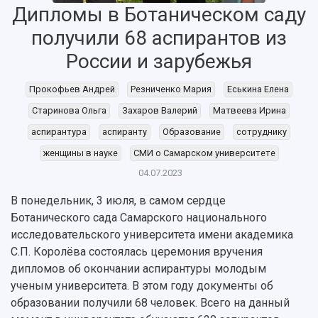
Дипломы в Ботаническом саду
получили 68 аспирантов из
России и зарубежья
Прокофьев Андрей
Резниченко Мария
Еськина Елена
Старинова Ольга
Захаров Валерий
Матвеева Ирина
аспирантура
аспиранту
Образование
сотруднику
женщины в науке
СМИ о Самарском университете
НАЗАД
04.07.2023
Об университете
Новости
Образование
Научно-исследовательская деятельность
В понедельник, 3 июля, в самом сердце
История
Главные новости
Почему я выбираю Самарский университет?
Основные научные направления
Ботанического сада Самарского национального
Ключевые факты
Бортжурнал
Абитуриенту
Научные школы и ведущие научные коллектив
исследовательского университета имени академика
Рейтинги
Объявления
Бакалавриат и специалитет
Диссертационные советы
С.П. Королёва состоялась церемония вручения
События
Магистратура
Подготовка научных кадров
Руководство
дипломов об окончании аспирантуры молодым
Аспирантура
Конкурс на замещение должностей научных
СМИ об университете
ученым университета. В этом году документы об
Наблюдательный совет
Формы обучения
работников
образовании получили 68 человек. Всего на данный
Попечительский совет
Учебные планы
Научно-технический совет
Пресс-центр