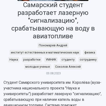
Самарский студент
разработает лазерную
"сигнализацию",
срабатывающую на воду в
авиатопливе
Пономарев Андрей
институт естественных и математических наук
физика
Наука
разработки
УМНИК
студенту
сотруднику
НАЗАД
молодые ученые
Соколов Алексей
Об университете
Новости
Образование
Научно-исследовательская деятельность
03.08.2023
История
Главные новости
Почему я выбираю Самарский университет?
Основные научные направления
Студент Самарского университета им. Королёва (вуза-
Ключевые факты
Бортжурнал
Абитуриенту
Научные школы и ведущие научные коллектив
участника национального проекта "Наука и
Рейтинги
Объявления
Бакалавриат и специалитет
Диссертационные советы
университеты") разработает лазерную "сигнализацию",
События
Магистратура
Подготовка научных кадров
Руководство
срабатывающую при наличии капель воды в
Аспирантура
Конкурс на замещение должностей научных
СМИ об университете
Наблюдательный совет
авиационном топливе. Система поможет
Формы обучения
работников