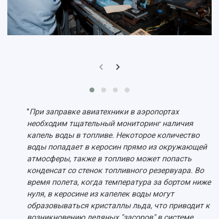
Конкурсы научных проектов и грантов
Архив
Областной конкурс "Молодой учёный"
Библиотека
Фирменный стиль
Отчеты о научно-исследовательской
Видеолекции
деятельности
Устойчивое развитие
Журналы Самарского университета
Противодействие COVID-19
Научные конференции
Кампус
Патенты
3D-тур по университету
Публикации и издания
Музеи
Отчеты о проведенных конференциях
Учебный аэродром
"
При заправке авиатехники в аэропортах
Центр истории авиационных двигателей
необходим тщательный мониторинг наличия
Ботанический сад
капель воды в топливе. Некоторое количество
Умный дом бабочек
воды попадает в керосин прямо из окружающей
Международный межвузовский кампус
атмосферы, также в топливо может попасть
конденсат со стенок топливного резервуара. Во
Сведения об образовательной организации
время полета, когда температура за бортом ниже
Официальные документы
нуля, в керосине из капелек воды могут
образовываться кристаллы льда, что приводит к
возникновению ледяных "засоров" в системе