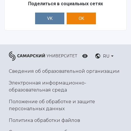
Ботанический сад
Поделиться в социальных сетях
Умный дом бабочек
Международный межвузовский кампус
VK
OK
Сведения об образовательной организации
Официальные документы
RU
Сведения об образовательной организации
Электронная информационно-
образовательная среда
Положение об обработке и защите
персональных данных
Политика обработки файлов