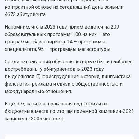
Институты и факультеты
исследовательской деятельностью
контрактной основе на сегодняшний день заявили
Тестирование иностранных граждан на
Кафедры
Материальная база
знание русского языка, истории России и
4673 абитуриента.
Научные подразделения
Подразделения научного обслуживания
основ законодательства РФ
Отделы и службы
Организационные документы
Напомним, что в 2023 году прием ведется на 209
Общественные организации
Платные образовательные услуги
образовательных программ: 100 из них – это
Результаты научно-исследовательской
Институт искусственного интеллекта
программы бакалавриата, 14 – программы
Скидки на обучение
деятельности
Инжиниринговый центр
специалитета, 95 – программы магистратуры.
Научно-технические разработки
Подготовительные курсы
Аграрный карбоновый полигон
Конкурсы научных проектов и грантов
Среди направлений обучения, которые были наиболее
Архив
Областной конкурс "Молодой учёный"
Библиотека
востребованы у абитуриентов в 2023 году
Фирменный стиль
Отчеты о научно-исследовательской
выделяются IT, юриспруденция, история, лингвистика,
Видеолекции
деятельности
филология, реклама и связи с общественностью и
Устойчивое развитие
Журналы Самарского университета
международные отношения.
Противодействие COVID-19
Научные конференции
Кампус
В целом, на все направления подготовки на
Патенты
бюджетные места по итогам приемной кампании-2023
3D-тур по университету
Публикации и издания
зачислены 3005 человек.
Музеи
Отчеты о проведенных конференциях
Учебный аэродром
Центр истории авиационных двигателей