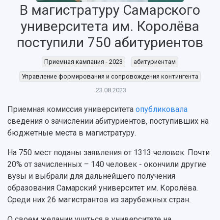
НАЗАД
В магистратуру Самарского
Об университете
Новости
Образование
Научно-исследовательская деятельность
университета им. Королёва
История
Главные новости
Почему я выбираю Самарский университет?
Основные научные направления
поступили 750 абитуриентов
Ключевые факты
Бортжурнал
Абитуриенту
Научные школы и ведущие научные коллектив
Рейтинги
Объявления
Бакалавриат и специалитет
Диссертационные советы
Приемная кампания - 2023
абитуриентам
События
Магистратура
Подготовка научных кадров
Руководство
Управление формирования и сопровождения контингента
Аспирантура
Конкурс на замещение должностей научных
СМИ об университете
Наблюдательный совет
23.08.2023
Формы обучения
работников
Попечительский совет
Учебные планы
Научно-технический совет
Пресс-центр
Приемная комиссия университета
опубликовала
Ученый совет
Дополнительное образование
сведения о зачислении абитуриентов, поступивших на
Научные проекты и темы
Газета "Полет"
Ректорат
бюджетные места в магистратуру.
Институты и факультеты
Газета "Самарский университет"
Кадровый резерв
Аспирантура и докторантура
На 750 мест поданы заявления от 1313 человек. Почти
Мы в соцсетях
Образовательные программы
20% от зачисленных – 140 человек - окончили другие
Персоналии
Справочные материалы
Мультимедиа
вузы и выбрали для дальнейшего получения
Профессорско-преподавательский состав
Сотрудники и преподаватели
Научная инфраструктура
образования Самарский университет им. Королёва.
Расписание занятий
Заслуженные деятели
Подкасты
Среди них 26 магистрантов из зарубежных стран.
Научно-исследовательские подразделения
Структура университета
Стипендии
Структурная схема управления научно-
Просветительский проект "Одержимы наукой
О своем желании учиться в университете на