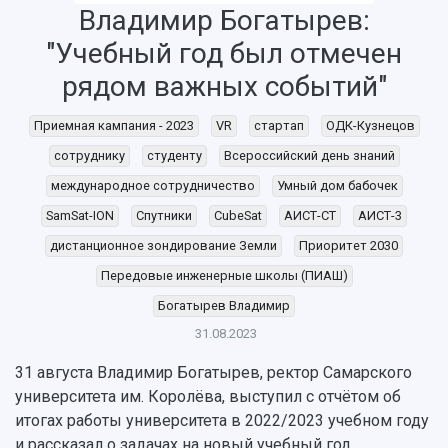
Владимир Богатырев:
"Учебный год был отмечен
рядом важных событий"
Приемная кампания - 2023
VR
стартап
ОДК-Кузнецов
сотруднику
студенту
Всероссийский день знаний
международное сотрудничество
Умный дом бабочек
SamSat-ION
Спутники
CubeSat
АИСТ-СТ
АИСТ-3
дистанционное зондирование Земли
Приоритет 2030
Передовые инженерные школы (ПИАШ)
Богатырев Владимир
31.08.2023
31 августа Владимир Богатырев, ректор Самарского
университета им. Королёва, выступил с отчётом об
НАЗАД
итогах работы университета в 2022/2023 учебном году
Об университете
Новости
Образование
Научно-исследовательская деятельность
и рассказал о задачах на новый учебный год.