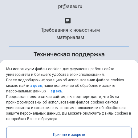
pr@ssau.ru
Требования к новостным
материалам
Техническая поддержка
Мы используем файлы cookies для улучшения работы сайта
университета и большего удобства его использования.
+7 (846) 267-49-99
Более подробную информацию об использовании файлов cookies
можно найти
здесь
, наше положение об обработке и защите
персональных данных –
здесь
.
Продолжая пользоваться сайтом, вы подтверждаете, что были
help@ssau.ru
проинформированы об использовании файлов cookies сайтом
университета и ознакомлены с нашим положением об обработке и
защите персональных данных. Вы можете отключить файлы cookies в
настройках Вашего браузера.
Самарский университет © 2026 |
ssau.ru
|
ssau@ssau.ru
|
Принять и закрыть