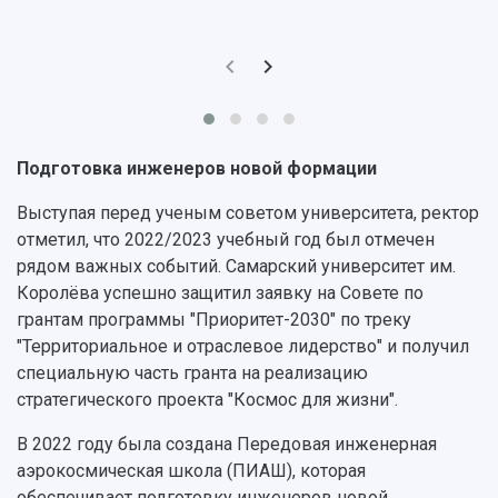
Научные подразделения
Подразделения научного обслуживания
основ законодательства РФ
Отделы и службы
Организационные документы
Общественные организации
Платные образовательные услуги
Результаты научно-исследовательской
Институт искусственного интеллекта
Скидки на обучение
деятельности
Инжиниринговый центр
Научно-технические разработки
Подготовительные курсы
Аграрный карбоновый полигон
Конкурсы научных проектов и грантов
Подготовка инженеров новой формации
Архив
Областной конкурс "Молодой учёный"
Библиотека
Фирменный стиль
Выступая перед ученым советом университета, ректор
Отчеты о научно-исследовательской
Видеолекции
отметил, что 2022/2023 учебный год был отмечен
деятельности
Устойчивое развитие
рядом важных событий. Самарский университет им.
Журналы Самарского университета
Противодействие COVID-19
Королёва успешно защитил заявку на Совете по
Научные конференции
Кампус
грантам программы "Приоритет-2030" по треку
Патенты
3D-тур по университету
"Территориальное и отраслевое лидерство" и получил
Публикации и издания
Музеи
специальную часть гранта на реализацию
Отчеты о проведенных конференциях
Учебный аэродром
стратегического проекта "Космос для жизни".
Центр истории авиационных двигателей
В 2022 году была создана Передовая инженерная
Ботанический сад
аэрокосмическая школа (ПИАШ), которая
Умный дом бабочек
обеспечивает подготовку инженеров новой