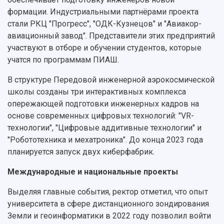
Международный межвузовский кампус
формации. Индустриальными партнёрами проекта
Сведения об образовательной организации
стали РКЦ "Прогресс", "ОДК-Кузнецов" и "Авиакор-
авиационный завод". Представители этих предприятий
Официальные документы
участвуют в отборе и обучении студентов, которые
учатся по программам ПИАШ.
В структуре Передовой инженерной аэрокосмической
школы созданы три интерактивных комплекса
опережающей подготовки инженерных кадров на
основе современных цифровых технологий: "VR-
технологии", "Цифровые аддитивные технологии" и
"Робототехника и мехатроника". До конца 2023 года
планируется запуск двух киберфабрик.
Международные и национальные проекты
Выделяя главные события, ректор отметил, что опыт
университета в сфере дистанционного зондирования
Земли и геоинформатики в 2022 году позволил войти