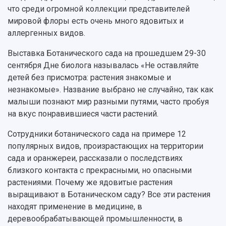
что среди огромной коллекции представителей
Музеи
Отчеты о проведенных конференциях
мировой флоры есть очень много ядовитых и
Учебный аэродром
аллергенных видов.
Центр истории авиационных двигателей
Ботанический сад
Выставка Ботанического сада на прошедшем 29-30
Умный дом бабочек
сентября Дне биолога называлась «Не оставляйте
Международный межвузовский кампус
детей без присмотра: растения знакомые и
Сведения об образовательной организации
незнакомые». Название выбрано не случайно, так как
малыши познают мир разными путями, часто пробуя
Официальные документы
на вкус понравившиеся части растений.
Сотрудники ботанического сада на примере 12
популярных видов, произрастающих на территории
сада и оранжереи, рассказали о последствиях
близкого контакта с прекрасными, но опасными
растениями. Почему же ядовитые растения
выращивают в Ботаническом саду? Все эти растения
находят применение в медицине, в
деревообрабатывающей промышленности, в