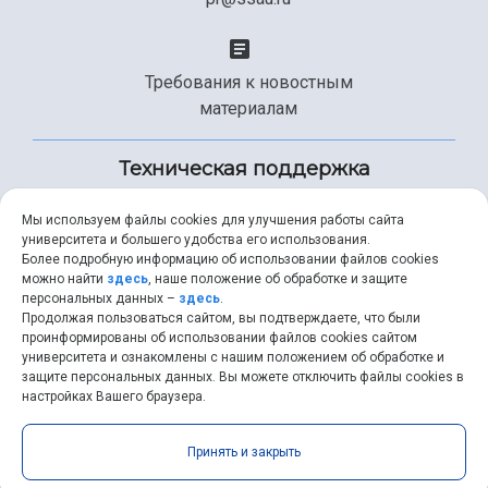
Требования к новостным
материалам
Техническая поддержка
Мы используем файлы cookies для улучшения работы сайта
университета и большего удобства его использования.
+7 (846) 267-49-99
Более подробную информацию об использовании файлов cookies
можно найти
здесь
, наше положение об обработке и защите
персональных данных –
здесь
.
Продолжая пользоваться сайтом, вы подтверждаете, что были
help@ssau.ru
проинформированы об использовании файлов cookies сайтом
университета и ознакомлены с нашим положением об обработке и
защите персональных данных. Вы можете отключить файлы cookies в
настройках Вашего браузера.
Самарский университет © 2026 |
ssau.ru
|
ssau@ssau.ru
|
Принять и закрыть
RSS
|
API