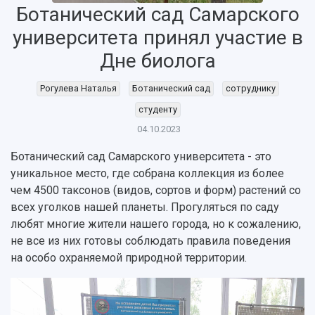
Ботанический сад Самарского
университета принял участие в
Дне биолога
НАЗАД
Об университете
Новости
Образование
Научно-исследовательская деятельность
Рогулева Наталья
Ботанический сад
сотруднику
История
Главные новости
Почему я выбираю Самарский университет?
Основные научные направления
студенту
Ключевые факты
Бортжурнал
Абитуриенту
Научные школы и ведущие научные коллектив
04.10.2023
Рейтинги
Объявления
Бакалавриат и специалитет
Диссертационные советы
События
Магистратура
Подготовка научных кадров
Ботанический сад Самарского университета - это
Руководство
Аспирантура
Конкурс на замещение должностей научных
уникальное место, где собрана коллекция из более
СМИ об университете
Наблюдательный совет
Формы обучения
работников
чем 4500 таксонов (видов, сортов и форм) растений со
Попечительский совет
Учебные планы
Научно-технический совет
всех уголков нашей планеты. Прогуляться по саду
Пресс-центр
Ученый совет
Дополнительное образование
любят многие жители нашего города, но к сожалению,
Научные проекты и темы
Газета "Полет"
Ректорат
не все из них готовы соблюдать правила поведения
Институты и факультеты
Газета "Самарский университет"
на особо охраняемой природной территории.
Кадровый резерв
Аспирантура и докторантура
Мы в соцсетях
Образовательные программы
Персоналии
Справочные материалы
Мультимедиа
Профессорско-преподавательский состав