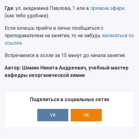
Центр истории авиационных двигателей
Где
: ул. академика Павлова, 1 или в
прямом эфире
Ботанический сад
(как тебе удобнее).
Умный дом бабочек
Международный межвузовский кампус
Если хочешь прийти и лично пообщаться с
преподавателем на занятии, то не забудь
записаться по
Сведения об образовательной организации
ссылке
.
Официальные документы
Встречаемся в холле за 15 минут до начала занятия.
Автор: Шимин Никита Андреевич, учебный мастер
кафедры неорганической химии
Поделиться в социальных сетях
VK
OK