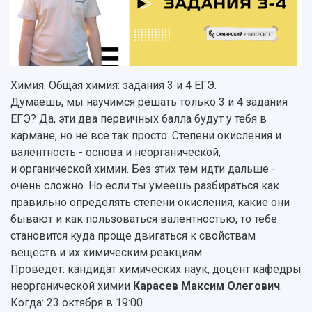
Структура университета
Стипендии
Структурная схема управления научно-
Просветительский проект "Одержимы наукой
Институты и факультеты
исследовательской деятельностью
Тестирование иностранных граждан на
Кафедры
Материальная база
знание русского языка, истории России и
Научные подразделения
Подразделения научного обслуживания
основ законодательства РФ
Отделы и службы
Организационные документы
Химия. Общая химия: задания 3 и 4 ЕГЭ.
Общественные организации
Платные образовательные услуги
Думаешь, мы научимся решать только 3 и 4 задания
Результаты научно-исследовательской
Институт искусственного интеллекта
ЕГЭ? Да, эти два первичных балла будут у тебя в
Скидки на обучение
деятельности
Инжиниринговый центр
кармане, но не все так просто. Степени окисления и
Научно-технические разработки
Подготовительные курсы
Аграрный карбоновый полигон
валентность - основа и неорганической,
Конкурсы научных проектов и грантов
Архив
и органической химии. Без этих тем идти дальше -
Областной конкурс "Молодой учёный"
Библиотека
очень сложно. Но если ты умеешь разбираться как
Фирменный стиль
Отчеты о научно-исследовательской
правильно определять степени окисления, какие они
Видеолекции
деятельности
бывают и как пользоваться валентностью, то тебе
Устойчивое развитие
Журналы Самарского университета
становится куда проще двигаться к свойствам
Противодействие COVID-19
Научные конференции
Кампус
веществ и их химическим реакциям.
Патенты
Проведет: кандидат химических наук, доцент кафедры
3D-тур по университету
Публикации и издания
неорганической химии
Карасев Максим Олегович
.
Музеи
Отчеты о проведенных конференциях
Когда: 23 октября в 19:00
Учебный аэродром