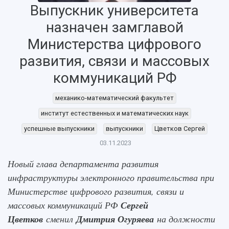
Выпускник университета
назначен замглавой
НАЗАД
Об университете
Новости
Образование
Научно-исследовательская деятельность
Министерства цифрового
История
Главные новости
Почему я выбираю Самарский университет?
Основные научные направления
развития, связи и массовых
Ключевые факты
Бортжурнал
Абитуриенту
Научные школы и ведущие научные коллектив
коммуникаций РФ
Рейтинги
Объявления
Бакалавриат и специалитет
Диссертационные советы
События
Магистратура
Подготовка научных кадров
Руководство
механико-математический факультет
Аспирантура
Конкурс на замещение должностей научных
СМИ об университете
институт естественных и математических наук
Наблюдательный совет
Формы обучения
работников
Попечительский совет
Учебные планы
Научно-технический совет
успешные выпускники
выпускники
Цветков Сергей
Пресс-центр
Ученый совет
Дополнительное образование
03.11.2023
Научные проекты и темы
Газета "Полет"
Ректорат
Институты и факультеты
Газета "Самарский университет"
Новый глава департамента развития
Кадровый резерв
Аспирантура и докторантура
инфраструктуры электронного правительства при
Мы в соцсетях
Образовательные программы
Министерстве цифрового развития, связи и
Персоналии
Справочные материалы
Мультимедиа
массовых коммуникаций РФ
Сергей
Профессорско-преподавательский состав
Сотрудники и преподаватели
Научная инфраструктура
Расписание занятий
Цветков
сменил
Дмитрия Огуряева
на должности
Заслуженные деятели
Подкасты