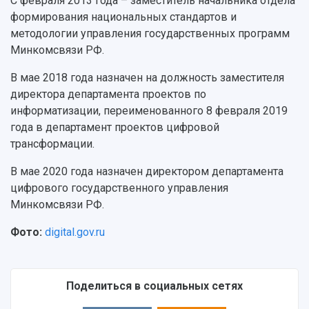
Учебный аэродром
С февраля 2013 года – заместитель начальника отдела
Центр истории авиационных двигателей
формирования национальных стандартов и
Ботанический сад
методологии управления государственных программ
Умный дом бабочек
Минкомсвязи РФ.
Международный межвузовский кампус
В мае 2018 года назначен на должность заместителя
Сведения об образовательной организации
директора департамента проектов по
информатизации, переименованного 8 февраля 2019
Официальные документы
года в департамент проектов цифровой
трансформации.
В мае 2020 года назначен директором департамента
цифрового государственного управления
Минкомсвязи РФ.
Фото:
digital.gov.ru
Поделиться в социальных сетях