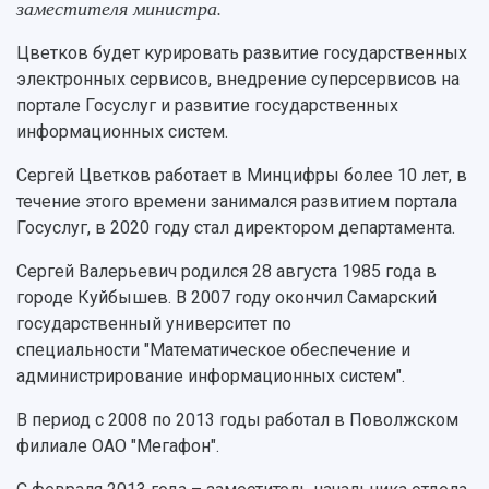
Научно-исследовательские подразделения
заместителя министра.
Структура университета
Стипендии
Структурная схема управления научно-
Просветительский проект "Одержимы наукой
Цветков будет курировать развитие государственных
Институты и факультеты
исследовательской деятельностью
Тестирование иностранных граждан на
электронных сервисов, внедрение суперсервисов на
Кафедры
Материальная база
знание русского языка, истории России и
портале Госуслуг и развитие государственных
Научные подразделения
Подразделения научного обслуживания
основ законодательства РФ
информационных систем.
Отделы и службы
Организационные документы
Общественные организации
Платные образовательные услуги
Сергей Цветков работает в Минцифры более 10 лет, в
Результаты научно-исследовательской
Институт искусственного интеллекта
Скидки на обучение
деятельности
течение этого времени занимался развитием портала
Инжиниринговый центр
Госуслуг, в 2020 году стал директором департамента.
Научно-технические разработки
Подготовительные курсы
Аграрный карбоновый полигон
Конкурсы научных проектов и грантов
Архив
Сергей Валерьевич родился 28 августа 1985 года в
Областной конкурс "Молодой учёный"
Библиотека
городе Куйбышев. В 2007 году окончил Самарский
Фирменный стиль
Отчеты о научно-исследовательской
государственный университет по
Видеолекции
деятельности
специальности "Математическое обеспечение и
Устойчивое развитие
Журналы Самарского университета
администрирование информационных систем".
Противодействие COVID-19
Научные конференции
Кампус
Патенты
В период с 2008 по 2013 годы работал в Поволжском
3D-тур по университету
Публикации и издания
филиале ОАО "Мегафон".
Музеи
Отчеты о проведенных конференциях