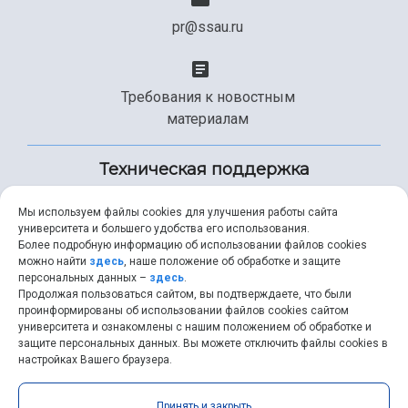
pr@ssau.ru
Требования к новостным
материалам
Техническая поддержка
Мы используем файлы cookies для улучшения работы сайта
университета и большего удобства его использования.
+7 (846) 267-49-99
Более подробную информацию об использовании файлов cookies
можно найти
здесь
, наше положение об обработке и защите
персональных данных –
здесь
.
Продолжая пользоваться сайтом, вы подтверждаете, что были
help@ssau.ru
проинформированы об использовании файлов cookies сайтом
университета и ознакомлены с нашим положением об обработке и
защите персональных данных. Вы можете отключить файлы cookies в
настройках Вашего браузера.
Самарский университет © 2026 |
ssau.ru
|
ssau@ssau.ru
|
Принять и закрыть