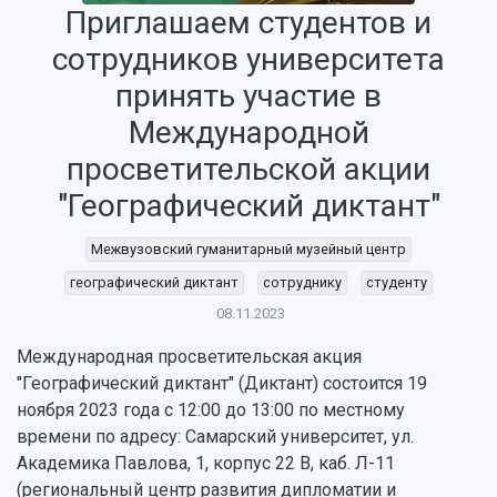
Приглашаем студентов и
сотрудников университета
принять участие в
НАЗАД
Об университете
Новости
Образование
Научно-исследовательская деятельность
Международной
История
Главные новости
Почему я выбираю Самарский университет?
Основные научные направления
просветительской акции
Ключевые факты
Бортжурнал
Абитуриенту
Научные школы и ведущие научные коллектив
"Географический диктант"
Рейтинги
Объявления
Бакалавриат и специалитет
Диссертационные советы
События
Магистратура
Подготовка научных кадров
Межвузовский гуманитарный музейный центр
Руководство
Аспирантура
Конкурс на замещение должностей научных
СМИ об университете
географический диктант
сотруднику
студенту
Наблюдательный совет
Формы обучения
работников
Попечительский совет
08.11.2023
Учебные планы
Научно-технический совет
Пресс-центр
Ученый совет
Дополнительное образование
Международная просветительская акция
Научные проекты и темы
Газета "Полет"
Ректорат
"Географический диктант" (Диктант) состоится 19
Институты и факультеты
Газета "Самарский университет"
Кадровый резерв
Аспирантура и докторантура
ноября 2023 года с 12:00 до 13:00 по местному
Мы в соцсетях
Образовательные программы
времени по адресу: Самарский университет, ул.
Персоналии
Справочные материалы
Академика Павлова, 1, корпус 22 В, каб. Л-11
Мультимедиа
Профессорско-преподавательский состав
(региональный центр развития дипломатии и
Сотрудники и преподаватели