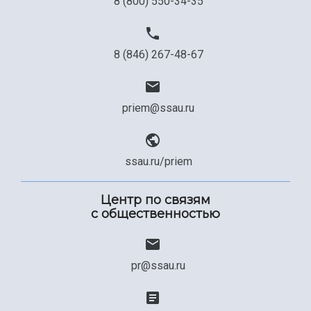
8 (800) 550-34-35
8 (846) 267-48-67
priem@ssau.ru
ssau.ru/priem
Центр по связям
с общественностью
pr@ssau.ru