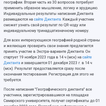
географии. Вторая часть из 30 вопросов потребует
Музеи
Отчеты о проведенных конференциях
применить образное мышление, логику и эрудицию.
Учебный аэродром
Индивидуальные результаты написания Диктанта
Центр истории авиационных двигателей
размещаются на
сайте Диктанта
. Каждый участник
Ботанический сад
сможет узнать свой результат по QR-коду или
Умный дом бабочек
индивидуальному тринадцатизначному номеру.
Международный межвузовский кампус
Сведения об образовательной организации
Для всех интересующихся географией родной страны
и желающих проверить свои знания предлагается
Официальные документы
принять участие в Экстра-варианте Диктанта. Он
стартует 19 ноября 2023 года в 14 ч (мск) на
сайте
Диктанта
и завершается 01 декабря 2023 г. в 14 ч
(мск). Результат предоставляется сразу после
окончания тестирования. Регистрация для этого не
требуется.
После написания "Географического диктанта" все
участники, зарегистрировавшиеся на площадке
Самарского университета, получат сертификаты до 01