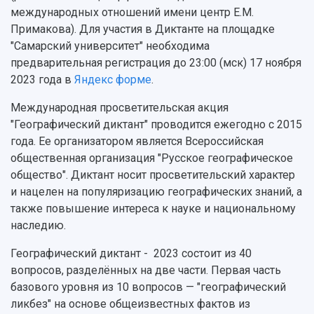
Научная инфраструктура
Расписание занятий
международных отношений имени центр Е.М.
Заслуженные деятели
Подкасты
Научно-исследовательские подразделения
Примакова). Для участия в Диктанте на площадке
Структура университета
Стипендии
Структурная схема управления научно-
"Самарский университет" необходима
Просветительский проект "Одержимы наукой
Институты и факультеты
исследовательской деятельностью
предварительная регистрация до 23:00 (мск) 17 ноября
Тестирование иностранных граждан на
Кафедры
Материальная база
2023 года в
Яндекс форме
.
знание русского языка, истории России и
Научные подразделения
Подразделения научного обслуживания
основ законодательства РФ
Международная просветительская акция
Отделы и службы
Организационные документы
"Географический диктант" проводится ежегодно с 2015
Общественные организации
Платные образовательные услуги
Результаты научно-исследовательской
года. Ее организатором является Всероссийская
Институт искусственного интеллекта
Скидки на обучение
деятельности
общественная организация "Русское географическое
Инжиниринговый центр
Научно-технические разработки
общество". Диктант носит просветительский характер
Подготовительные курсы
Аграрный карбоновый полигон
Конкурсы научных проектов и грантов
и нацелен на популяризацию географических знаний, а
Архив
Областной конкурс "Молодой учёный"
Библиотека
также повышение интереса к науке и национальному
Фирменный стиль
Отчеты о научно-исследовательской
наследию.
Видеолекции
деятельности
Устойчивое развитие
Географический диктант - 2023 состоит из 40
Журналы Самарского университета
Противодействие COVID-19
вопросов, разделённых на две части. Первая часть
Научные конференции
Кампус
базового уровня из 10 вопросов — "географический
Патенты
ликбез" на основе общеизвестных фактов из
3D-тур по университету
Публикации и издания