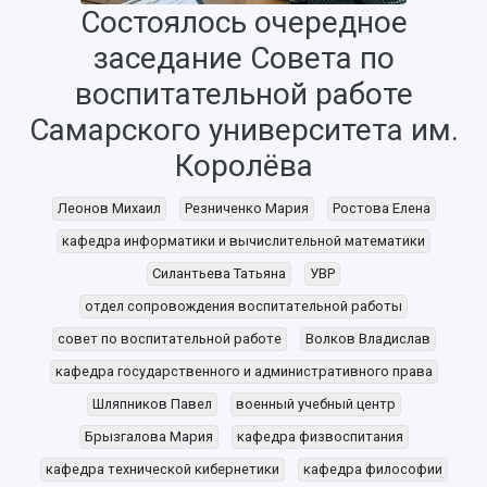
Состоялось очередное
заседание Совета по
воспитательной работе
Самарского университета им.
Королёва
НАЗАД
Леонов Михаил
Резниченко Мария
Ростова Елена
Об университете
Новости
Образование
Научно-исследовательская деятельность
кафедра информатики и вычислительной математики
История
Главные новости
Почему я выбираю Самарский университет?
Основные научные направления
Силантьева Татьяна
УВР
Ключевые факты
Бортжурнал
Абитуриенту
Научные школы и ведущие научные коллектив
отдел сопровождения воспитательной работы
Рейтинги
Объявления
Бакалавриат и специалитет
Диссертационные советы
совет по воспитательной работе
Волков Владислав
События
Магистратура
Подготовка научных кадров
Руководство
кафедра государственного и административного права
Аспирантура
Конкурс на замещение должностей научных
СМИ об университете
Наблюдательный совет
Формы обучения
работников
Шляпников Павел
военный учебный центр
Попечительский совет
Учебные планы
Научно-технический совет
Брызгалова Мария
кафедра физвоспитания
Пресс-центр
Ученый совет
Дополнительное образование
Научные проекты и темы
кафедра технической кибернетики
кафедра философии
Газета "Полет"
Ректорат