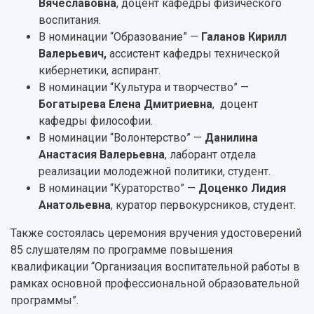
Вячеславовна
, доцент кафедры физического
воспитания.
В номинации “Образование” —
Галанов Кирилл
Валерьевич,
ассистент кафедры технической
кибернетики, аспирант.
В номинации “Культура и творчество” —
Богатырева Елена Дмитриевна
, доцент
кафедры философии.
В номинации “Волонтерство” —
Данилина
Анастасия Валерьевна
, лаборант отдела
реализации молодежной политики, студент.
В номинации “Кураторство” —
Доценко Лидия
Анатольевна
, куратор первокурсников, студент.
Также состоялась церемония вручения удостоверений
85 слушателям по программе повышения
квалификации “Организация воспитательной работы в
рамках основной профессиональной образовательной
программы”.