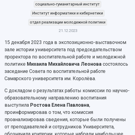
Институты и факультеты
Газета "Самарский университет"
социально-гуманитарный институт
Кадровый резерв
Аспирантура и докторантура
Институт информатики и кибернетики
Мы в соцсетях
Образовательные программы
Персоналии
Справочные материалы
отдел реализации молодежной политики
Мультимедиа
Профессорско-преподавательский состав
21.12.2023
Сотрудники и преподаватели
Научная инфраструктура
Расписание занятий
Заслуженные деятели
Подкасты
15 декабря 2023 года в экспозиционно-выставочном
Научно-исследовательские подразделения
зале истории университета под председательством
Структура университета
Стипендии
Структурная схема управления научно-
Просветительский проект "Одержимы наукой
проректора по воспитательной работе и молодежной
Институты и факультеты
исследовательской деятельностью
Тестирование иностранных граждан на
политике
Михаила Михайловича Леонова
состоялось
Кафедры
Материальная база
знание русского языка, истории России и
заседание Совета по воспитательной работе
Научные подразделения
Подразделения научного обслуживания
основ законодательства РФ
Самарского университета им. Королёва.
Отделы и службы
Организационные документы
Общественные организации
Платные образовательные услуги
С докладом о результатах работы комиссии по научно-
Результаты научно-исследовательской
Институт искусственного интеллекта
Скидки на обучение
образовательному направлению воспитания
деятельности
Инжиниринговый центр
выступила
Ростова Елена Павловна
,
Научно-технические разработки
Подготовительные курсы
Аграрный карбоновый полигон
проинформировав о том, что комиссия
Конкурсы научных проектов и грантов
Архив
проанализировав сведения, которые были получены
Областной конкурс "Молодой учёный"
Библиотека
от преподавателей и сотрудников Университета,
Фирменный стиль
Отчеты о научно-исследовательской
обозначила критерии, которые набрали наибольшее