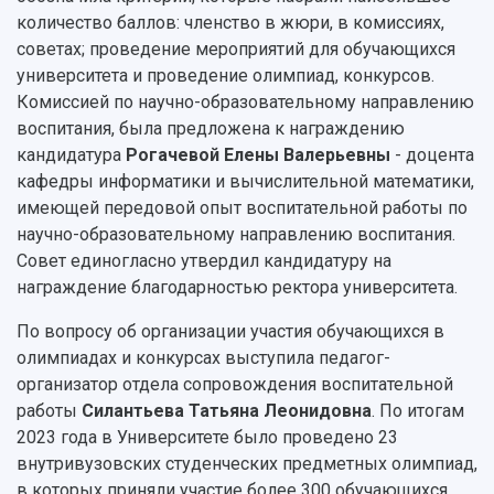
Видеолекции
деятельности
количество баллов: членство в жюри, в комиссиях,
Устойчивое развитие
Журналы Самарского университета
советах; проведение мероприятий для обучающихся
Противодействие COVID-19
Научные конференции
Кампус
университета и проведение олимпиад, конкурсов.
Патенты
Комиссией по научно-образовательному направлению
3D-тур по университету
Публикации и издания
воспитания, была предложена к награждению
Музеи
Отчеты о проведенных конференциях
кандидатура
Рогачевой Елены Валерьевны
- доцента
Учебный аэродром
кафедры информатики и вычислительной математики,
Центр истории авиационных двигателей
имеющей передовой опыт воспитательной работы по
Ботанический сад
научно-образовательному направлению воспитания.
Умный дом бабочек
Совет единогласно утвердил кандидатуру на
Международный межвузовский кампус
награждение благодарностью ректора университета.
Сведения об образовательной организации
По вопросу об организации участия обучающихся в
Официальные документы
олимпиадах и конкурсах выступила педагог-
организатор отдела сопровождения воспитательной
работы
Силантьева Татьяна Леонидовна
. По итогам
2023 года в Университете было проведено 23
внутривузовских студенческих предметных олимпиад,
в которых приняли участие более 300 обучающихся.