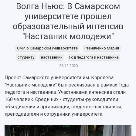
Волга Ньюс: В Самарском
университете прошел
образовательный интенсив
"Наставник молодежи"
СМИ о Самарском университете
Резниченко Мария
студенту
наставники
Год педагога и наставника
26.12.2023
НАЗАД
Проект Самарского университета им. Королёва
Об университете
Новости
Образование
Научно-исследовательская деятельность
"Наставник молодежи" был реализован в рамках Года
История
Главные новости
Почему я выбираю Самарский университет?
Основные научные направления
педагога и наставника. Участниками интенсива стали
Ключевые факты
Бортжурнал
Абитуриенту
Научные школы и ведущие научные коллектив
160 человек. Среди них - студенты-руководители
Рейтинги
Объявления
Бакалавриат и специалитет
Диссертационные советы
объединений и организаций, студенты-наставники,
События
Магистратура
Подготовка научных кадров
преподаватели и сотрудники университета.
Руководство
Аспирантура
Конкурс на замещение должностей научных
СМИ об университете
Наблюдательный совет
Формы обучения
работников
Попечительский совет
Учебные планы
Научно-технический совет
Пресс-центр