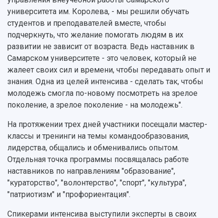
Фирменный стиль
Отчеты о научно-исследовательской
университета им. Королева, - мы решили обучать
Видеолекции
деятельности
студентов и преподавателей вместе, чтобы
Устойчивое развитие
Журналы Самарского университета
подчеркнуть, что желание помогать людям в их
Противодействие COVID-19
Научные конференции
развитии не зависит от возраста. Ведь наставник в
Кампус
Патенты
Самарском университете - это человек, который не
3D-тур по университету
Публикации и издания
жалеет своих сил и времени, чтобы передавать опыт и
Музеи
Отчеты о проведенных конференциях
знания. Одна из целей интенсива - сделать так, чтобы
Учебный аэродром
молодежь смогла по-новому посмотреть на зрелое
Центр истории авиационных двигателей
поколение, а зрелое поколение - на молодежь".
Ботанический сад
На протяжении трех дней участники посещали мастер-
Умный дом бабочек
классы и тренинги на темы командообразования,
Международный межвузовский кампус
лидерства, общались и обменивались опытом.
Сведения об образовательной организации
Отдельная точка программы посвящалась работе
наставников по направлениям "образование",
Официальные документы
"кураторство", "волонтерство", "спорт", "культура",
"патриотизм" и "профориентация".
Спикерами интенсива выступили эксперты в своих