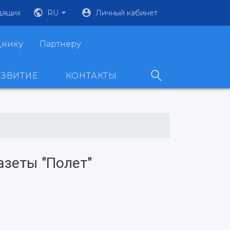
дящих
RU
Личный кабинет
днику
Партнеру
АЗВИТИЕ
КОНТАКТЫ
азеты "Полет"