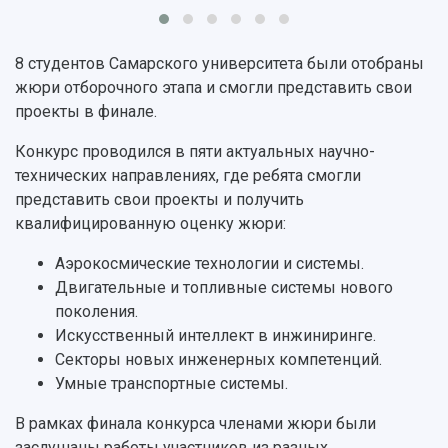
Видеолекции
деятельности
Устойчивое развитие
Журналы Самарского университета
Противодействие COVID-19
Научные конференции
8 студентов Самарского университета были отобраны
Кампус
Патенты
жюри отборочного этапа и смогли представить свои
3D-тур по университету
Публикации и издания
проекты в финале.
Музеи
Отчеты о проведенных конференциях
Учебный аэродром
Конкурс проводился в пяти актуальных научно-
Центр истории авиационных двигателей
технических направлениях, где ребята смогли
Ботанический сад
представить свои проекты и получить
Умный дом бабочек
квалифицированную оценку жюри:
Международный межвузовский кампус
Аэрокосмические технологии и системы.
Сведения об образовательной организации
Двигательные и топливные системы нового
поколения.
Официальные документы
Искусственный интеллект в инжиниринге.
Секторы новых инженерных компетенций.
Умные транспортные системы.
В рамках финала конкурса членами жюри были
заслушаны работы участников из разных