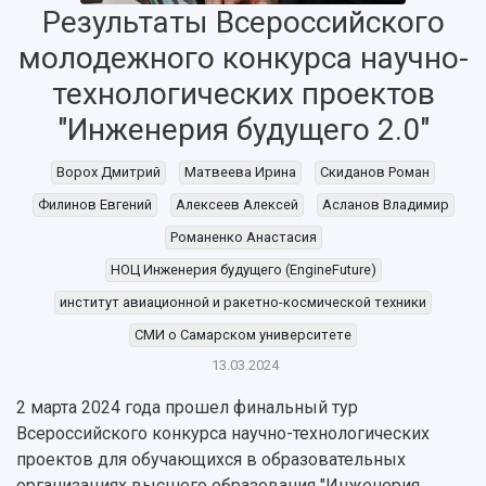
Результаты Всероссийского
молодежного конкурса научно-
технологических проектов
"Инженерия будущего 2.0"
Ворох Дмитрий
Матвеева Ирина
Скиданов Роман
Филинов Евгений
Алексеев Алексей
Асланов Владимир
НАЗАД
Романенко Анастасия
Об университете
Новости
Образование
Научно-исследовательская деятельность
НОЦ Инженерия будущего (EngineFuture)
История
Главные новости
Почему я выбираю Самарский университет?
Основные научные направления
Ключевые факты
Бортжурнал
Абитуриенту
Научные школы и ведущие научные коллектив
институт авиационной и ракетно-космической техники
Рейтинги
Объявления
Бакалавриат и специалитет
Диссертационные советы
СМИ о Самарском университете
События
Магистратура
Подготовка научных кадров
13.03.2024
Руководство
Аспирантура
Конкурс на замещение должностей научных
СМИ об университете
Наблюдательный совет
2 марта 2024 года прошел финальный тур
Формы обучения
работников
Попечительский совет
Всероссийского конкурса научно-технологических
Учебные планы
Научно-технический совет
Пресс-центр
Ученый совет
проектов для обучающихся в образовательных
Дополнительное образование
Научные проекты и темы
Газета "Полет"
Ректорат
организациях высшего образования "Инженерия