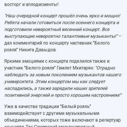
Музеи
Отчеты о проведенных конференциях
восторг и аплодисменты!
Учебный аэродром
Центр истории авиационных двигателей
"Наш очередной концерт прошёл очень ярко и мощно!
Ботанический сад
Ребята начали готовиться после осеннего концерта и
Умный дом бабочек
подготовили невероятный весенний концерт. Все
Международный межвузовский кампус
выступающие невероятно талантливые музыканты!"
–
дал комментарий по концерту наставник "Белого
Сведения об образовательной организации
рояля" Никита Давыдов.
Официальные документы
Яркими эмоциями с концерта поделился также и
участник "Белого рояля" Гамлет Мхитарян:
"Отрадно
наблюдать за новым поколением музыкантов нашего
университета. Этим концертом мы как следует
насладились, а также зарядили наших зрителей
позитивной энергией и просто хорошим настроением!"
Уже в качестве традиции "Белый рояль"
взаимодействует с другими музыкальными
объединениями, которых тоже включают в репертуар
концерта. Так Самарский международный