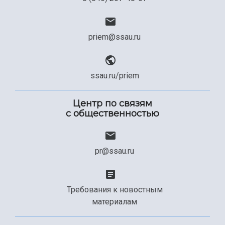
priem@ssau.ru
ssau.ru/priem
Центр по связям
с общественностью
pr@ssau.ru
Требования к новостным
материалам