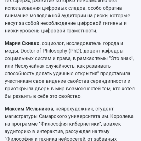
тех сферах, развитие которых невозможно без
использования цифровых следов, особо обратив
внимание молодежной аудитории на риски, которые
несут за собой несоблюдение цифровой гигиены и
низки уровень цифровой грамотности.
Мария Скивко
, социолог, исследователь города и
моды, Doctor of Philosophy (PhD), доцент кафедры
социальных систем и права, в рамках темы "Это знак!,
или Неслучайная случайность: как развивать
способность делать удачные открытия" представила
участникам свое видение свойства серендипности и
приоткрыла дверь в мир возможностей тем, кто хотел
бы развить в себе это свойство.
Максим Мельников
, нейрохудожник, студент
магистратуры Самарского университета им. Королева
на программе "Философия кибернетики", вовлек
аудиторию в интерактив, рассуждая на тему
"Философия и техника нейросетей: от забавных