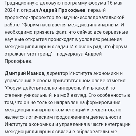
Библиотека
Традиционную деловую программу форума 16 мая
Фирменный стиль
Отчеты о научно-исследовательской
2024 г. открыл
Андрей Прокофьев
, первый
Видеолекции
деятельности
проректор-проректор по научно-исследовательской
Устойчивое развитие
Журналы Самарского университета
работе. "Форум называется междисциплинарным. И
Противодействие COVID-19
Научные конференции
необходимо признать факт, что сейчас все серьезные
Кампус
Патенты
научные открытия происходят в условиях решения
3D-тур по университету
Публикации и издания
междисциплинарных задач. И я очень рад, что форум
Музеи
Отчеты о проведенных конференциях
отражает этот тренд" - подчеркнул Андрей
Учебный аэродром
Прокофьев.
Центр истории авиационных двигателей
Ботанический сад
Дмитрий Иванов
, директор Института экономики и
Умный дом бабочек
управления в своем приветственном слове отметил:
Международный межвузовский кампус
"Форум действительно интересный и в какой-то
степени уникальный, на мой взгляд. Его особенность в
Сведения об образовательной организации
том, что он не только направлен на формирование
междисциплинарных компетенций у студентов, но
Официальные документы
является логическим продолжением деятельности
Института экономики и управления в части интеграции
междисциплинарных связей в образовательные