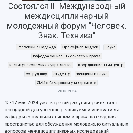
Состоялся III Международный
междисциплинарный
молодежный форум "Человек.
Знак. Техника"
Развейкина Надежда
Прокофьев Андрей
Наука
кафедра социальных систем и права
институт экономики и управления
Координационный центр
НАЗАД
сотруднику
студенту
женщины в науке
Об университете
Новости
Образование
Научно-исследовательская деятельность
СМИ о Самарском университете
История
Главные новости
Почему я выбираю Самарский университет?
Основные научные направления
20.05.2024
Ключевые факты
Бортжурнал
Абитуриенту
Научные школы и ведущие научные коллектив
Рейтинги
Объявления
Бакалавриат и специалитет
Диссертационные советы
15-17 мая 2024 уже в третий раз университет стал
События
Магистратура
Подготовка научных кадров
площадкой для успешно реализуемой инициативы
Руководство
Аспирантура
Конкурс на замещение должностей научных
кафедры социальных систем и права по созданию
СМИ об университете
Наблюдательный совет
Формы обучения
работников
пространства для обсуждения молодежью актуальных
Попечительский совет
Учебные планы
Научно-технический совет
вопросов междисциплинарных исследований.