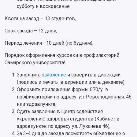
Публикации и издания
Музеи
субботу и воскресенье.
Отчеты о проведенных конференциях
Учебный аэродром
Квота на заезд – 13 студентов,
Центр истории авиационных двигателей
Ботанический сад
Срок заезда – 12 дней,
Умный дом бабочек
Международный межвузовский кампус
Период лечения - 10 дней (по будням).
Сведения об образовательной организации
Порядок оформления курсовки в профилакторий
Самарского университета!
Официальные документы
Заполнить
заявление
и заверить в дирекции
(подпись и печать в дирекции или в деканате)
Оформить приложение формы 070/у в
профилактории по адресу: ул. Революционная, 46
или здравпункте.
Сдать заявление в Центр содействия
укреплению здоровья студентов (Кабинет в
здравпункте: по адресу ул. Лукачева 46);
За 3-4 дня до заезда посмотреть объявление о