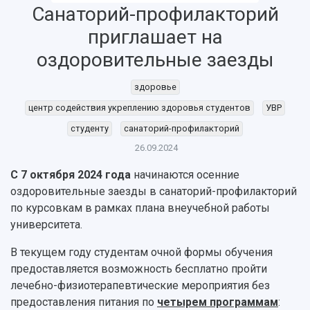
Санаторий-профилакторий
приглашает на
оздоровительные заезды
НАЗАД
Об университете
Новости
Образование
Научно-исследовательская деятельность
здоровье
История
Главные новости
Почему я выбираю Самарский университет?
Основные научные направления
центр содействия укреплению здоровья студентов
УВР
Ключевые факты
Бортжурнал
Абитуриенту
Научные школы и ведущие научные коллектив
студенту
санаторий-профилакторий
Рейтинги
Объявления
Бакалавриат и специалитет
Диссертационные советы
26.09.2024
События
Магистратура
Подготовка научных кадров
Руководство
Аспирантура
Конкурс на замещение должностей научных
С 7 октября 2024 года
начинаются осенние
СМИ об университете
Наблюдательный совет
Формы обучения
работников
оздоровительные заезды в санаторий-профилакторий
Попечительский совет
Учебные планы
Научно-технический совет
по курсовкам в рамках плана внеучебной работы
Пресс-центр
Ученый совет
Дополнительное образование
университета.
Научные проекты и темы
Газета "Полет"
Ректорат
Институты и факультеты
Газета "Самарский университет"
В текущем году студентам очной формы обучения
Кадровый резерв
Аспирантура и докторантура
предоставляется возможность бесплатно пройти
Мы в соцсетях
Образовательные программы
лечебно-физиотерапевтические мероприятия без
Персоналии
Справочные материалы
предоставления питания по
четырем программам
:
Мультимедиа