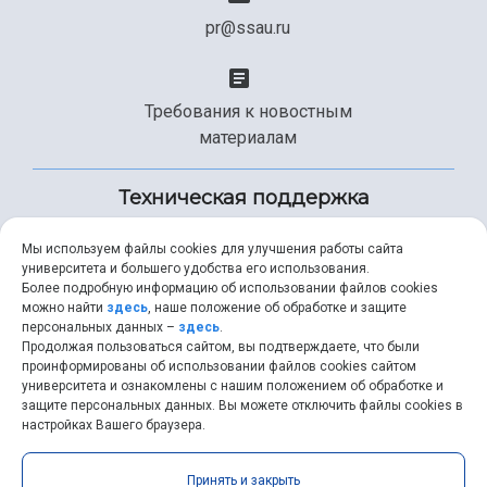
pr@ssau.ru
Требования к новостным
материалам
Техническая поддержка
Мы используем файлы cookies для улучшения работы сайта
университета и большего удобства его использования.
+7 (846) 267-49-99
Более подробную информацию об использовании файлов cookies
можно найти
здесь
, наше положение об обработке и защите
персональных данных –
здесь
.
Продолжая пользоваться сайтом, вы подтверждаете, что были
help@ssau.ru
проинформированы об использовании файлов cookies сайтом
университета и ознакомлены с нашим положением об обработке и
защите персональных данных. Вы можете отключить файлы cookies в
настройках Вашего браузера.
Самарский университет © 2026 |
ssau.ru
|
ssau@ssau.ru
|
Принять и закрыть