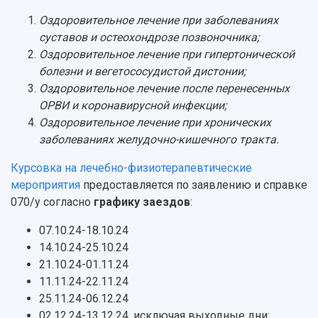
Профессорско-преподавательский состав
Сотрудники и преподаватели
Научная инфраструктура
Расписание занятий
Заслуженные деятели
Оздоровительное лечение при заболеваниях
Подкасты
Научно-исследовательские подразделения
суставов и остеохондрозе позвоночника;
Структура университета
Стипендии
Структурная схема управления научно-
Оздоровительное лечение при гипертонической
Просветительский проект "Одержимы наукой
Институты и факультеты
исследовательской деятельностью
болезни и вегетососудистой дистонии;
Тестирование иностранных граждан на
Кафедры
Материальная база
Оздоровительное лечение после перенесенных
знание русского языка, истории России и
Научные подразделения
Подразделения научного обслуживания
ОРВИ и коронавирусной инфекции;
основ законодательства РФ
Отделы и службы
Организационные документы
Оздоровительное лечение при хронических
Общественные организации
Платные образовательные услуги
заболеваниях желудочно-кишечного тракта.
Результаты научно-исследовательской
Институт искусственного интеллекта
Скидки на обучение
деятельности
Курсовка на лечебно-физиотерапевтические
Инжиниринговый центр
Научно-технические разработки
мероприятия
предоставляется по заявлению и справке
Подготовительные курсы
Аграрный карбоновый полигон
Конкурсы научных проектов и грантов
070/у согласно
графику заездов
:
Архив
Областной конкурс "Молодой учёный"
Библиотека
07.10.24-18.10.24
Фирменный стиль
Отчеты о научно-исследовательской
14.10.24-25.10.24
Видеолекции
деятельности
Устойчивое развитие
21.10.24-01.11.24
Журналы Самарского университета
Противодействие COVID-19
11.11.24-22.11.24
Научные конференции
Кампус
25.11.24-06.12.24
Патенты
3D-тур по университету
02.12.24-13.12.24, исключая выходные дни: