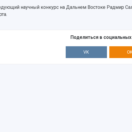
едующий научный конкурс на Дальнем Востоке Радмир Са
рта.
Поделиться в социальных
VK
O