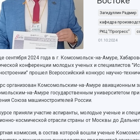
Востоке
Загидуллин Радмир
кафедра производст
РКЦ "Прогресс"
с
01.10.2024
це сентября 2024 года в г. Комсомольск-на-Амуре, Хабаровс
ической конференции молодых ученых и специалистов "Ис
остроении" прошел Всероссийский конкурс научно-техниче
рс организован Комсомольским-на-Амуре авиационным за
мольским-на-Амуре государственным университетом при
ения Союза машиностроителей России.
курсе приняли участие аспиранты, молодые ученые и спец
ионно-космической отрасли страны от Москвы до Дальнег
ртная комиссия, в состав которой вошли ученые Комсомо