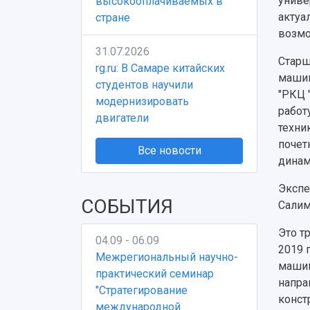
униве
высокооплачиваемых в
актуа
стране
возмо
31.07.2026
Старш
rg.ru: В Самаре китайских
машин
студентов научили
"РКЦ 
модернизировать
работ
двигатели
техни
почет
Все новости
динам
Экспе
СОБЫТИЯ
Салим
Это т
04.09 - 06.09
2019 
Межрегиональный научно-
машин
практический семинар
напра
"Стратегирование
конст
международной