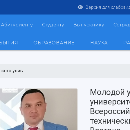
Версия для слабови
Абитуриенту
Студенту
Выпускнику
Сотру
ОБЫТИЯ
ОБРАЗОВАНИЕ
НАУКА
Р
ого унив...
Молодой 
университ
Всероссий
техническ