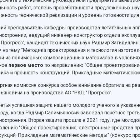
рситета и технические руководители предприятий авиацио
льность работ, степень проработанности предложенных нау
жность технической реализации и уровень готовности для
ий преподаватель кафедры производства летательных апп
остроении, ведущий инженер-конструктор отдела эксплуа
"Прогресс", кандидат технических наук Радмир Загидуллин
у на тему "Методика проектирования и технология изготов
ки из полимерных композиционных материалов в условиях 
ное
первое место
по направлению "Общее проектирование
ика и прочность конструкций. Прикладные математически
ртная комиссия конкурса особое внимание обратила на ре
ьяновича на производстве АО "РКЦ "Прогресс".
ретья успешная защита нашего молодого ученого в указанн
году, когда Радмир Салимьянович завоевал почетное трет
остроения. Вторая защита прошла в 2021 году, где молод
влению "Общее проектирование, электронные средства пр
рукций. Прикладные математические методы" (конкурс пров