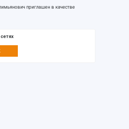
лимьянович приглашен в качестве
 сетях
K