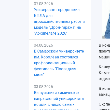
07.08.2026
Университет представил
БПЛА для
агрохозяйственных работ и
модель "Дрон-гаража" на
"Архипелаге 2026"
04.08.2026
В кон
В Самарском университете
практ
им. Королёва состоялся
машин
профориентационный
Конку
фестиваль "Последняя
Комсо
миля"
отдел
03.08.2026
В кон
Выпускники химических
авиац
направлений университета
Экспе
вошли в число самых