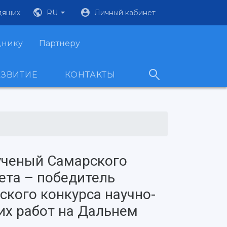
дящих
RU
Личный кабинет
днику
Партнеру
АЗВИТИЕ
КОНТАКТЫ
ученый Самарского
ета – победитель
ского конкурса научно-
их работ на Дальнем