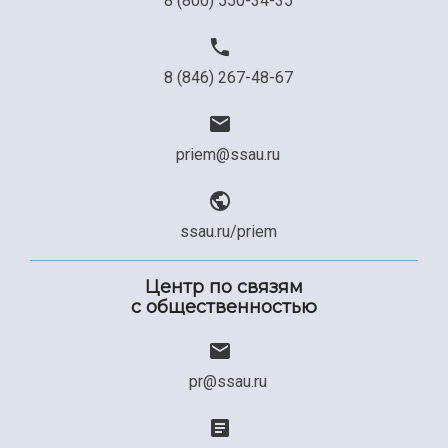
8 (800) 550-34-35
8 (846) 267-48-67
priem@ssau.ru
ssau.ru/priem
Центр по связям
с общественностью
pr@ssau.ru