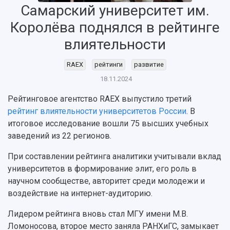
Самарский университет им.
НАЗАД
Королёва поднялся в рейтинге
Об университете
Новости
Образование
Научно-исследовательская деятельность
влиятельности
История
Главные новости
Почему я выбираю Самарский университет?
Основные научные направления
Ключевые факты
Бортжурнал
Абитуриенту
Научные школы и ведущие научные коллектив
RAEX
рейтинги
развитие
Рейтинги
Объявления
Бакалавриат и специалитет
Диссертационные советы
18.11.2024
События
Магистратура
Подготовка научных кадров
Руководство
Рейтинговое агентство RAEX выпустило третий
Аспирантура
Конкурс на замещение должностей научных
СМИ об университете
Наблюдательный совет
рейтинг влиятельности университетов России
. В
Формы обучения
работников
Попечительский совет
итоговое исследование вошли 75 высших учебных
Учебные планы
Научно-технический совет
Пресс-центр
Ученый совет
заведений из 22 регионов.
Дополнительное образование
Научные проекты и темы
Газета "Полет"
Ректорат
Институты и факультеты
При составлении рейтинга аналитики учитывали вклад
Газета "Самарский университет"
Кадровый резерв
Аспирантура и докторантура
университетов в формирование элит, его роль в
Мы в соцсетях
Образовательные программы
научном сообществе, авторитет среди молодежи и
Персоналии
Справочные материалы
воздействие на интернет-аудиторию.
Мультимедиа
Профессорско-преподавательский состав
Сотрудники и преподаватели
Научная инфраструктура
Расписание занятий
Лидером рейтинга вновь стал МГУ имени М.В.
Заслуженные деятели
Подкасты
Ломоносова, второе место заняла РАНХиГС, замыкает
Научно-исследовательские подразделения