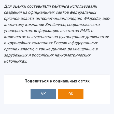
Центр истории авиационных двигателей
Для оценки составители рейтинга использовали
Ботанический сад
сведения из официальных сайтов федеральных
Умный дом бабочек
органов власти, интернет-энциклопедию Wikipedia, веб-
Международный межвузовский кампус
аналитику компании Similarweb, социальные сети
университетов, информацию агентства RAEX о
Сведения об образовательной организации
количестве выпускников на руководящих должностях
Официальные документы
в крупнейших компаниях России и федеральных
органах власти, а также данные, размещенные в
зарубежных и российских наукометрических
источниках.
Поделиться в социальных сетях
VK
OK