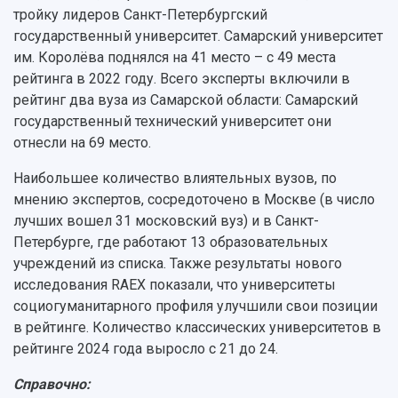
Структура университета
Стипендии
тройку лидеров Санкт-Петербургский
Структурная схема управления научно-
Просветительский проект "Одержимы наукой
государственный университет. Самарский университет
Институты и факультеты
исследовательской деятельностью
Тестирование иностранных граждан на
им. Королёва поднялся на 41 место – с 49 места
Кафедры
Материальная база
знание русского языка, истории России и
рейтинга в 2022 году. Всего эксперты включили в
Научные подразделения
Подразделения научного обслуживания
основ законодательства РФ
рейтинг два вуза из Самарской области: Самарский
Отделы и службы
Организационные документы
государственный технический университет они
Общественные организации
Платные образовательные услуги
Результаты научно-исследовательской
отнесли на 69 место.
Институт искусственного интеллекта
Скидки на обучение
деятельности
Инжиниринговый центр
Наибольшее количество влиятельных вузов, по
Научно-технические разработки
Подготовительные курсы
Аграрный карбоновый полигон
мнению экспертов, сосредоточено в Москве (в число
Конкурсы научных проектов и грантов
Архив
лучших вошел 31 московский вуз) и в Санкт-
Областной конкурс "Молодой учёный"
Библиотека
Фирменный стиль
Петербурге, где работают 13 образовательных
Отчеты о научно-исследовательской
Видеолекции
учреждений из списка. Также результаты нового
деятельности
Устойчивое развитие
исследования RAEX показали, что университеты
Журналы Самарского университета
Противодействие COVID-19
социогуманитарного профиля улучшили свои позиции
Научные конференции
Кампус
в рейтинге. Количество классических университетов в
Патенты
3D-тур по университету
рейтинге 2024 года выросло с 21 до 24.
Публикации и издания
Музеи
Отчеты о проведенных конференциях
Справочно:
Учебный аэродром