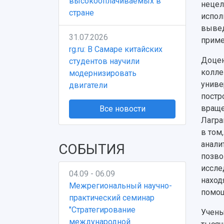
высокооплачиваемых в
нецел
стране
испол
вывед
31.07.2026
приме
rg.ru: В Самаре китайских
Доцен
студентов научили
колле
модернизировать
униве
двигатели
постр
враще
Все новости
Лагра
в том
анали
СОБЫТИЯ
позво
иссле
04.09 - 06.09
наход
Межрегиональный научно-
помощ
практический семинар
"Стратегирование
Учены
международной