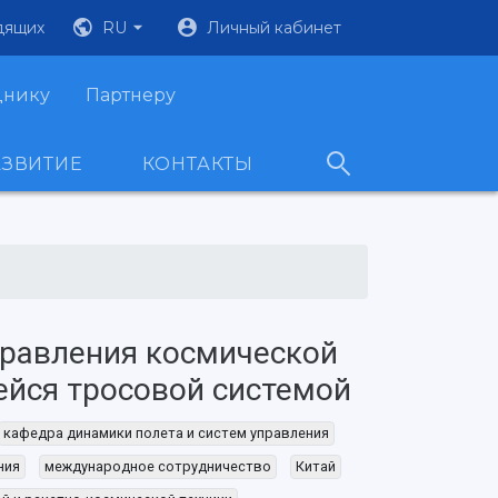
дящих
RU
Личный кабинет
днику
Партнеру
АЗВИТИЕ
КОНТАКТЫ
равления космической
йся тросовой системой
кафедра динамики полета и систем управления
ния
международное сотрудничество
Китай