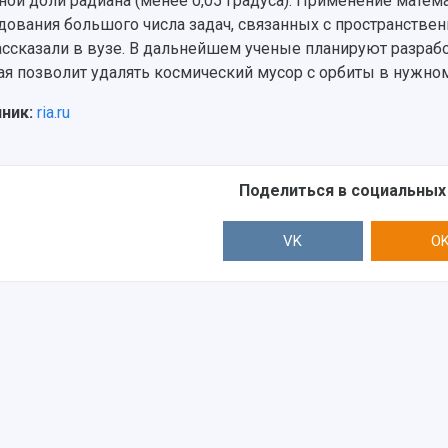
ной доли радиана (менее 0,05 градуса). Применение мате
дования большого числа задач, связанных с пространст
рассказали в вузе. В дальнейшем ученые планируют разраб
ая позволит удалять космический мусор с орбиты в нужно
чник:
ria.ru
Поделиться в социальных
VK
O