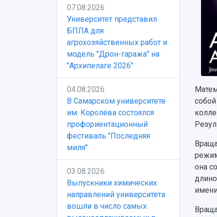
07.08.2026
Университет представил
БПЛА для
агрохозяйственных работ и
модель "Дрон-гаража" на
"Архипелаге 2026"
04.08.2026
Матем
В Самарском университете
собой
им. Королёва состоялся
колле
профориентационный
Резул
фестиваль "Последняя
Враща
миля"
режим
она с
03.08.2026
длино
Выпускники химических
имени
направлений университета
вошли в число самых
Враща