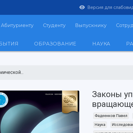
Версия для слабови
Абитуриенту
Студенту
Выпускнику
Сотру
ОБЫТИЯ
ОБРАЗОВАНИЕ
НАУКА
Р
ической...
Законы уп
вращающе
Фадеенков Павел
Наука
Исследова