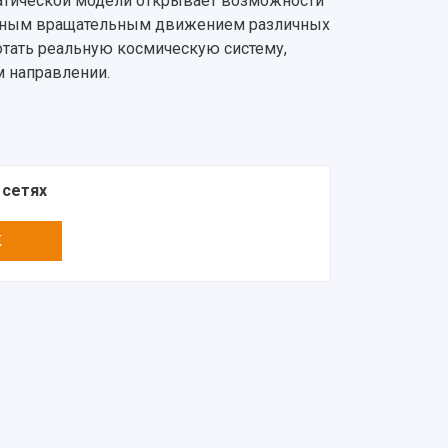
матической модели открывает возможности
венным вращательным движением различных
отать реальную космическую систему,
м направлении.
 сетях
K