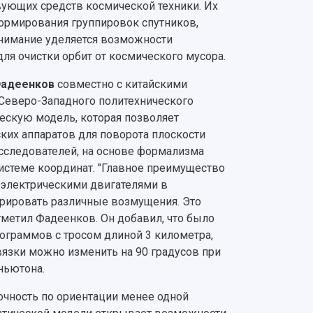
ующих средств космической техники. Их
 формирования группировок спутников,
нимание уделяется возможности
ля очистки орбит от космического мусора.
Фадеенков
совместно с китайскими
 Северо-Западного политехнического
ескую модель, которая позволяет
ких аппаратов для поворота плоскости
сследователей, на основе формализма
стеме координат. "Главное преимущество
я электрическими двигателями в
арировать различные возмущения. Это
тметил Фадеенков. Он добавил, что было
ограммов с тросом длиной 3 километра,
язки можно изменить на 90 градусов при
 ньютона.
очность по ориентации менее одной