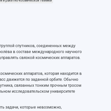
й и ракетно-космической техники
группой спутников, соединенных между
оролёва в составе международного научного
управлять связкой космических аппаратов.
осмических аппаратов, которая находится в
асс движется по заданной орбите. Обычно
путника, связанных тонким прочным тросом
альном исследовательском университете
ь задачи, которые невозможно,