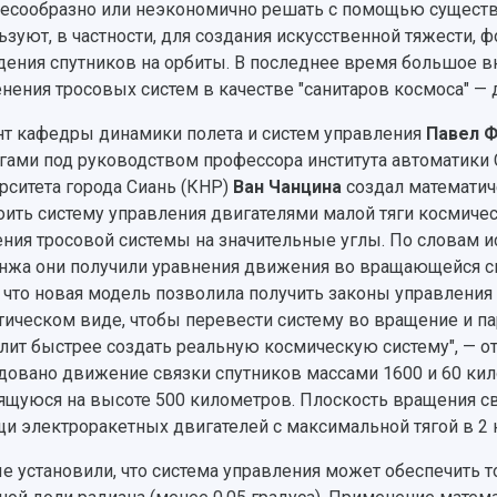
есообразно или неэкономично решать с помощью существ
ьзуют, в частности, для создания искусственной тяжести,
ения спутников на орбиты. В последнее время большое в
нения тросовых систем в качестве "санитаров космоса" — д
т кафедры динамики полета и систем управления
Павел 
гами под руководством профессора института автоматики
рситета города Сиань (КНР)
Ван Чанцина
создал математич
оить систему управления двигателями малой тяги космичес
ния тросовой системы на значительные углы. По словам и
нжа они получили уравнения движения во вращающейся си
, что новая модель позволила получить законы управлени
тическом виде, чтобы перевести систему во вращение и п
лит быстрее создать реальную космическую систему", — о
довано движение связки спутников массами 1600 и 60 кил
ящуюся на высоте 500 километров. Плоскость вращения св
и электроракетных двигателей с максимальной тягой в 2
е установили, что система управления может обеспечить т