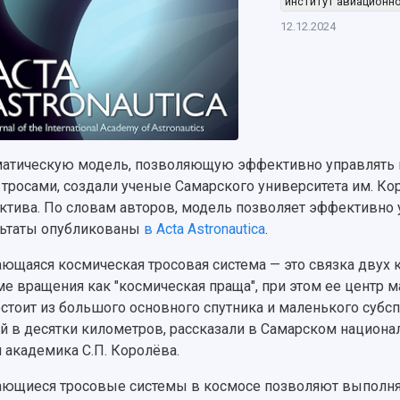
институт авиационно
12.12.2024
атическую модель, позволяющую эффективно управлять 
 тросами, создали ученые Самарского университета им. К
ктива. По словам авторов, модель позволяет эффективно 
ьтаты опубликованы
в Acta Astronautica
.
ющаяся космическая тросовая система — это связка двух к
е вращения как "космическая праща", при этом ее центр м
остоит из большого основного спутника и маленького субс
й в десятки километров, рассказали в Самарском национ
 академика С.П. Королёва.
ющиеся тросовые системы в космосе позволяют выполнят