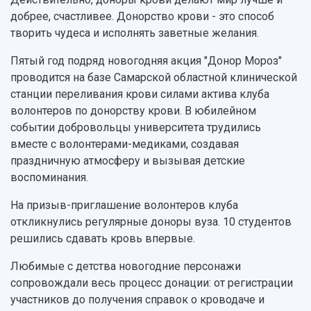
Противодействие COVID-19
Научные конференции
Кампус
добрее, счастливее. Донорство крови - это способ
Патенты
творить чудеса и исполнять заветные желания.
3D-тур по университету
Публикации и издания
Музеи
Отчеты о проведенных конференциях
Пятый год подряд новогодняя акция "Донор Мороз"
Учебный аэродром
проводится на базе Самарской областной клинической
Центр истории авиационных двигателей
станции переливания крови силами актива клуба
Ботанический сад
волонтеров по донорству крови. В юбилейном
Умный дом бабочек
событии добровольцы университета трудились
Международный межвузовский кампус
вместе с волонтерами-медиками, создавая
праздничную атмосферу и вызывая детские
Сведения об образовательной организации
воспоминания.
Официальные документы
На призыв-приглашение волонтеров клуба
откликнулись регулярные доноры вуза. 10 студентов
решились сдавать кровь впервые.
Любимые с детства новогодние персонажи
сопровождали весь процесс донации: от регистрации
участников до получения справок о кроводаче и