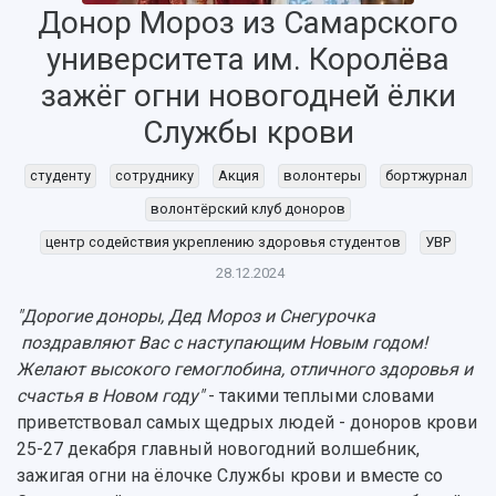
Донор Мороз из Самарского
университета им. Королёва
зажёг огни новогодней ёлки
Службы крови
НАЗАД
студенту
сотруднику
Акция
волонтеры
бортжурнал
Об университете
Новости
Образование
Научно-исследовательская деятельность
волонтёрский клуб доноров
История
Главные новости
Почему я выбираю Самарский университет?
Основные научные направления
центр содействия укреплению здоровья студентов
УВР
Ключевые факты
Бортжурнал
Абитуриенту
Научные школы и ведущие научные коллектив
28.12.2024
Рейтинги
Объявления
Бакалавриат и специалитет
Диссертационные советы
События
Магистратура
Подготовка научных кадров
"Дорогие доноры, Дед Мороз и Снегурочка
Руководство
Аспирантура
Конкурс на замещение должностей научных
поздравляют Вас с наступающим Новым годом!
СМИ об университете
Наблюдательный совет
Формы обучения
работников
Желают высокого гемоглобина, отличного здоровья и
Попечительский совет
Учебные планы
Научно-технический совет
счастья в Новом году"
- такими теплыми словами
Пресс-центр
Ученый совет
Дополнительное образование
приветствовал самых щедрых людей - доноров крови
Научные проекты и темы
Газета "Полет"
Ректорат
25-27 декабря главный новогодний волшебник,
Институты и факультеты
Газета "Самарский университет"
зажигая огни на ёлочке Службы крови и вместе со
Кадровый резерв
Аспирантура и докторантура