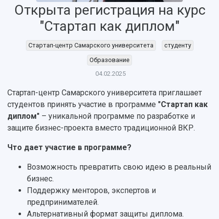
Об университете
Новости
Образование
Научно-исследовательская деятельность
Открыта регистрация на курс
История
Главные новости
Почему я выбираю Самарский университет?
Основные научные направления
"Стартап как диплом"
Ключевые факты
Бортжурнал
Абитуриенту
Научные школы и ведущие научные коллектив
Рейтинги
Объявления
Бакалавриат и специалитет
Диссертационные советы
Стартап-центр Самарского университета
студенту
События
Магистратура
Подготовка научных кадров
Руководство
Образование
Аспирантура
Конкурс на замещение должностей научных
СМИ об университете
04.02.2025
Наблюдательный совет
Формы обучения
работников
Попечительский совет
Учебные планы
Научно-технический совет
Стартап-центр Самарского университета приглашает
Пресс-центр
Ученый совет
Дополнительное образование
студентов принять участие в программе
"Стартап как
Научные проекты и темы
Газета "Полет"
Ректорат
диплом"
– уникальной программе по разработке и
Институты и факультеты
Газета "Самарский университет"
защите бизнес-проекта вместо традиционной ВКР.
Кадровый резерв
Аспирантура и докторантура
Мы в соцсетях
Образовательные программы
Что дает участие в программе?
Персоналии
Справочные материалы
Мультимедиа
Профессорско-преподавательский состав
Сотрудники и преподаватели
Возможность превратить свою идею в реальный
Научная инфраструктура
Расписание занятий
Заслуженные деятели
бизнес.
Подкасты
Научно-исследовательские подразделения
Поддержку менторов, экспертов и
Структура университета
Стипендии
Структурная схема управления научно-
предпринимателей.
Просветительский проект "Одержимы наукой
Институты и факультеты
исследовательской деятельностью
Альтернативный формат защиты диплома.
Тестирование иностранных граждан на