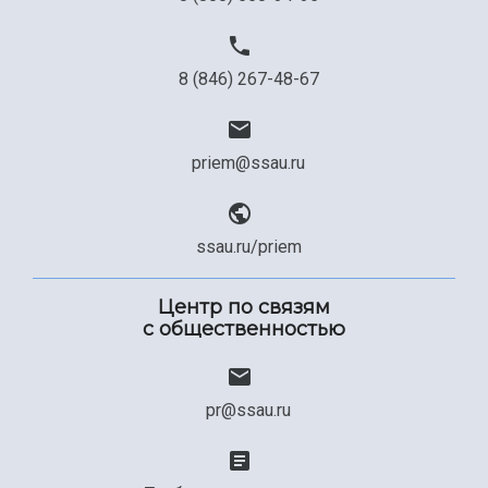
8 (846) 267-48-67
priem@ssau.ru
ssau.ru/priem
Центр по связям
с общественностью
pr@ssau.ru