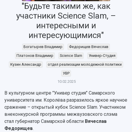
"Будьте такими же, как
участники Science Slam, –
интересными и
интересующимися"
Богатырев Владимир
Федорищев Вячеслав
НАЗАД
Платонов Владимир
Science Slam
Универ-Студия
Об университете
Новости
Образование
Научно-исследовательская деятельность
Кузин Александр
отдел реализации молодежной политики
История
Главные новости
Почему я выбираю Самарский университет?
Основные научные направления
УВР
Ключевые факты
Бортжурнал
Абитуриенту
Научные школы и ведущие научные коллектив
10.02.2025
Рейтинги
Объявления
Бакалавриат и специалитет
Диссертационные советы
События
Магистратура
Подготовка научных кадров
В культурном центре "Универ студия" Самарского
Руководство
Аспирантура
Конкурс на замещение должностей научных
университета им. Королëва разразилось яркое научное
СМИ об университете
Наблюдательный совет
Формы обучения
работников
сражение – открытый кубок Science Slam. Участником
Попечительский совет
Учебные планы
Научно-технический совет
Пресс-центр
внеконкурсной программы межвузовского слэма
Ученый совет
Дополнительное образование
стал губернатор Самарской области
Вячеслав
Научные проекты и темы
Газета "Полет"
Ректорат
Федорищев
.
Институты и факультеты
Газета "Самарский университет"