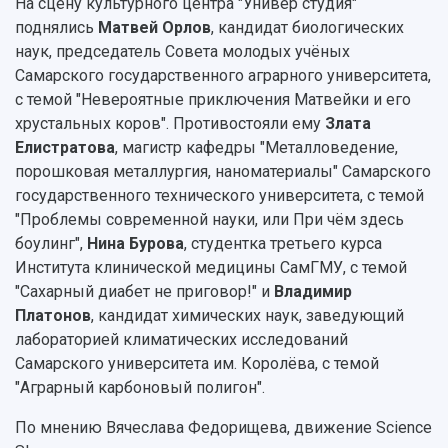
Устойчивое развитие
На сцену культурного центра "Универ студия"
Журналы Самарского университета
Противодействие COVID-19
поднялись
Матвей Орлов
, кандидат биологических
Научные конференции
Кампус
наук, председатель Совета молодых учёных
Патенты
Самарского государственного аграрного университета,
3D-тур по университету
Публикации и издания
с темой "Невероятные приключения Матвейки и его
Музеи
Отчеты о проведенных конференциях
хрустальных коров". Противостояли ему
Злата
Учебный аэродром
Елистратова
, магистр кафедры "Металловедение,
Центр истории авиационных двигателей
порошковая металлургия, наноматериалы" Самарского
Ботанический сад
государственного технического университета, с темой
Умный дом бабочек
"Проблемы современной науки, или При чём здесь
Международный межвузовский кампус
боулинг",
Нина Бурова
, студентка третьего курса
Сведения об образовательной организации
Института клинической медицины СамГМУ, с темой
"Сахарный диабет не приговор!" и
Владимир
Официальные документы
Платонов
, кандидат химических наук, заведующий
лабораторией климатических исследований
Самарского университета им. Королёва, с темой
"Аграрный карбоновый полигон".
По мнению Вячеслава Федорищева, движение Science