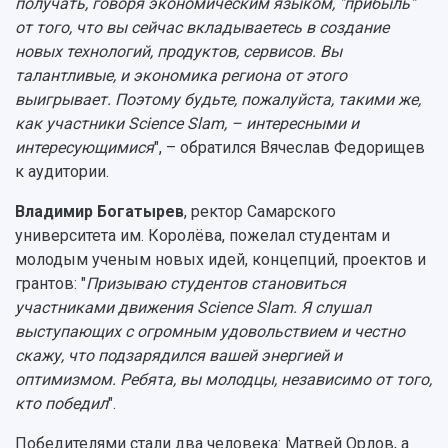
получать, говоря экономическим языком, "прибыль"
от того, что вы сейчас вкладываетесь в создание
новых технологий, продуктов, сервисов. Вы
талантливые, и экономика региона от этого
выигрывает. Поэтому будьте, пожалуйста, такими же,
как участники Science Slam, – интересными и
интересующимися
", – обратился Вячеслав Федорищев
к аудитории.
Владимир Богатырев
, ректор Самарского
университета им. Королëва, пожелал студентам и
молодым ученым новых идей, концепций, проектов и
грантов: "
Призываю студентов становиться
участниками движения Science Slam. Я слушал
выступающих с огромным удовольствием и честно
скажу, что подзарядился вашей энергией и
оптимизмом. Ребята, вы молодцы, независимо от того,
кто победил
".
Победителями стали два человека: Матвей Орлов, а