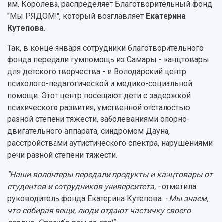
Кампус
им. Королёва, распределяет Благотворительный фонд
Патенты
"Мы РЯДОМ!", который возглавляет
Екатерина
3D-тур по университету
Публикации и издания
Кутепова
.
Музеи
Отчеты о проведенных конференциях
Учебный аэродром
Так, в конце января сотрудники благотворительного
Центр истории авиационных двигателей
фонда передали гумпомощь из Самары - канцтовары
Ботанический сад
для детского творчества - в Володарский центр
Умный дом бабочек
психолого-педагогической и медико-социальной
Международный межвузовский кампус
помощи. Этот центр посещают дети с задержкой
психического развития, умственной отсталостью
Сведения об образовательной организации
разной степени тяжести, заболеваниями опорно-
Официальные документы
двигательного аппарата, синдромом Дауна,
расстройствами аутистического спектра, нарушениями
речи разной степени тяжести.
"Наши волонтеры передали продукты и канцтовары от
студентов и сотрудников университета, -
отметила
руководитель фонда Екатерина Кутепова.
- Мы знаем,
что собирая вещи, люди отдают частичку своего