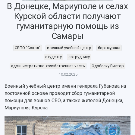
В Донецке, Мариуполе и селах
Курской области получают
гуманитарную помощь из
Самары
НАЗАД
СВПО "Сокол"
военный учебный центр
бортжурнал
Об университете
Новости
Образование
Научно-исследовательская деятельность
студенту
сотруднику
История
Главные новости
Почему я выбираю Самарский университет?
Основные научные направления
Ключевые факты
Бортжурнал
Абитуриенту
Научные школы и ведущие научные коллектив
административно-хозяйственная часть
Одобеску Виктор
Рейтинги
Объявления
Бакалавриат и специалитет
Диссертационные советы
10.02.2025
События
Магистратура
Подготовка научных кадров
Руководство
Военный учебный центр имени генерала Губанова на
Аспирантура
Конкурс на замещение должностей научных
СМИ об университете
Наблюдательный совет
постоянной основе проводит сбор гуманитарной
Формы обучения
работников
Попечительский совет
помощи для воинов СВО, а также жителей Донецка,
Учебные планы
Научно-технический совет
Пресс-центр
Ученый совет
Мариуполя, Курска.
Дополнительное образование
Научные проекты и темы
Газета "Полет"
Ректорат
Институты и факультеты
Газета "Самарский университет"
Кадровый резерв
Аспирантура и докторантура
Мы в соцсетях
Образовательные программы