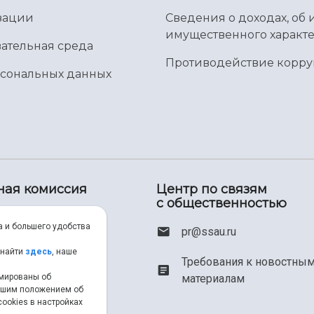
зации
Сведения о доходах, об 
имущественного характе
ательная среда
Противодействие корр
рсональных данных
ная комиссия
Центр по связям
с общественностью
00) 550-34-35
а и большего удобства
pr@ssau.ru
46) 267-48-67
 найти
здесь
, наше
Требования к новостны
материалам
рмированы об
em@ssau.ru
нашим положением об
ookies в настройках