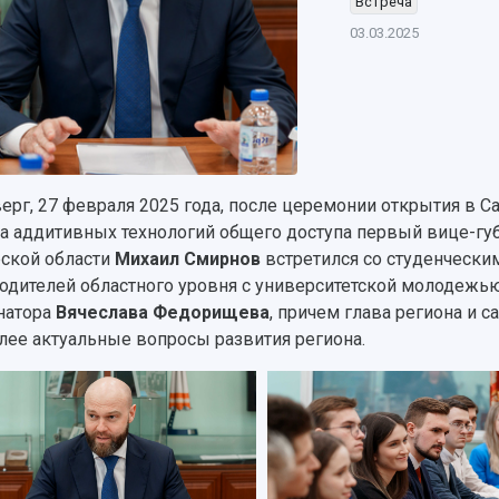
Встреча
03.03.2025
верг, 27 февраля 2025 года, после церемонии открытия в 
а аддитивных технологий общего доступа первый вице-губ
ской области
Михаил Смирнов
встретился со студенческим
одителей областного уровня с университетской молодежь
натора
Вячеслава Федорищева
, причем глава региона и 
лее актуальные вопросы развития региона.