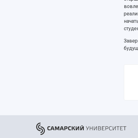
вовле
реали
начат
студе
Завер
будущ