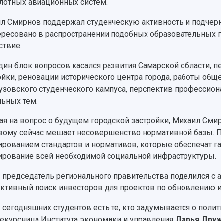
лотных авиационных систем.
л Смирнов поддержал студенческую активность и подчеркн
ересовано в распространении подобных образовательных 
ствие.
дин блок вопросов касался развития Самарской области, п
ойки, реновации исторического центра города, работы обще
зовского студенческого кампуса, перспектив профессион
льных тем.
ая на вопрос о будущем городской застройки, Михаил Смирн
вому сейчас мешает несовершенство нормативной базы. П
рованием стандартов и нормативов, которые обеспечат г
рование всей необходимой социальной инфраструктуры.
 председатель регионального правительства поделился с а
активный поиск инвесторов для проектов по обновлению и
 сегодняшних студентов есть те, кто задумывается о полити
екурсница Института экономики и управления
Дарья Дру