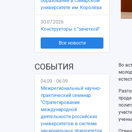
образовании в Самарском
университете им. Королёва
30.07.2026
Конструкторы с "зачеткой"
Все новости
СОБЫТИЯ
Во вс
моло
естес
04.09 - 06.09
Межрегиональный научно-
Разго
практический семинар
проде
"Стратегирование
полит
международной
участ
деятельности российских
учены
университетов в системе
национальных приоритетов
Отвеч