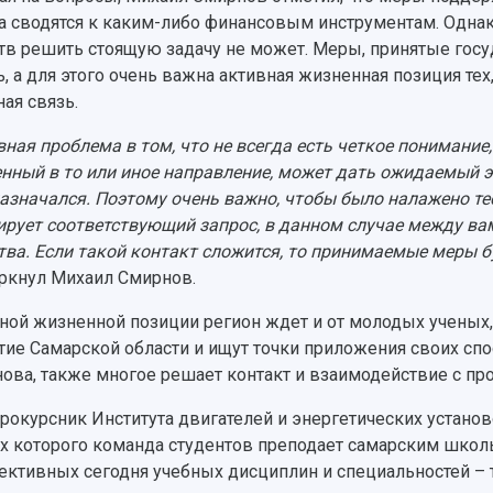
а сводятся к каким-либо финансовым инструментам. Одн
тв решить стоящую задачу не может. Меры, принятые гос
ь, а для этого очень важна активная жизненная позиция те
ная связь.
вная проблема в том, что не всегда есть четкое понимани
нный в то или иное направление, может дать ожидаемый эф
азначался. Поэтому очень важно, чтобы было налажено те
рует соответствующий запрос, в данном случае между ва
тва. Если такой контакт сложится, то принимаемые меры 
ркнул Михаил Смирнов.
ной жизненной позиции регион ждет и от молодых ученых,
тие Самарской области и ищут точки приложения своих спо
ова, также многое решает контакт и взаимодействие с п
рокурсник Института двигателей и энергетических устано
х которого команда студентов преподает самарским школ
ективных сегодня учебных дисциплин и специальностей – 