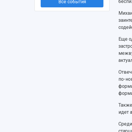
беспи
Все события
Михаи
заинт
содей
Еще о
застр
межву
актуа
Отвеч
по-но
форми
форми
Также
идет 
Среди
старш