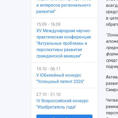
и интересов регионального
всегд
развития"
средс
в цел
обрат
15.09 - 16.09
XV Международная научно-
"Осно
практическая конференция
вложе
"Актуальные проблемы и
предн
перспективы развития
форми
гражданской авиации"
средс
подче
19.10 - 06.11
V Юбилейный конкурс
Актив
"Успешный патент 2026"
разви
Смирн
27.10 - 31.10
Четве
IV Всероссийский конкурс
рамка
"Изобретатель года"
персп