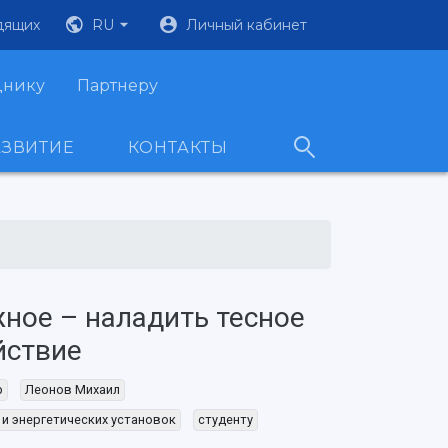
дящих
RU
Личный кабинет
днику
Партнеру
АЗВИТИЕ
КОНТАКТЫ
ное – наладить тесное
йствие
р
Леонов Михаил
 и энергетических установок
студенту