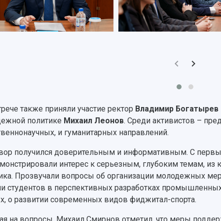
трече также приняли участие ректор
Владимир Богатырев
дежной политике
Михаил Леонов
. Среди активистов – пре
твеннонаучных, и гуманитарных направлений.
вор получился доверительным и информативным. С первы
монстрировали интерес к серьезным, глубоким темам, из
ика. Прозвучали вопросы об организации молодежных меро
ии студентов в перспективных разработках промышленны
х, о развитии современных видов фиджитал-спорта.
ая на вопросы, Михаил Смирнов отметил, что меры поддер