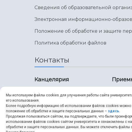
Сведения об образовательной органи
Электронная информационно-образов
Положение об обработке и защите пе
Политика обработки файлов
Контакты
Канцелярия
Прием
8 (846) 267-43-70
8 (8
Мы используем файлы cookies для улучшения работы сайта университет
его использования.
8 (846) 267-43-70
8 (8
Более подробную информацию об использовании файлов cookies можно
положение об обработке и защите персональных данных –
здесь
.
Продолжая пользоваться сайтом, вы подтверждаете, что были проинфо
ssau@ssau.ru
pri
использовании файлов cookies сайтом университета и ознакомлены с 
обработке и защите персональных данных. Вы можете отключить файлы c