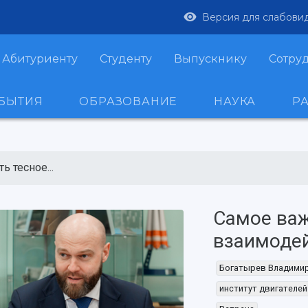
Версия для слабови
Абитуриенту
Студенту
Выпускнику
Сотру
ОБЫТИЯ
ОБРАЗОВАНИЕ
НАУКА
Р
 тесное...
Самое важ
взаимоде
Богатырев Владими
институт двигателей