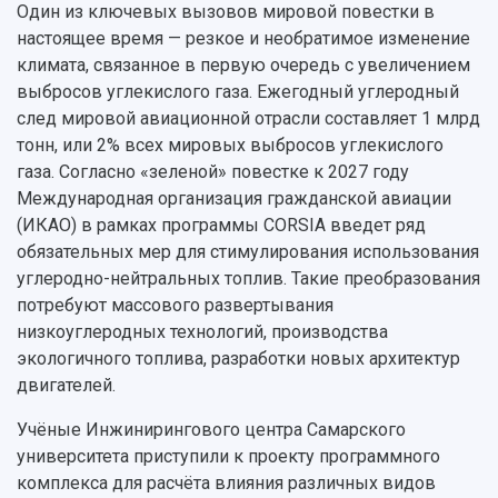
Музеи
Один из ключевых вызовов мировой повестки в
Отчеты о проведенных конференциях
Учебный аэродром
настоящее время — резкое и необратимое изменение
Центр истории авиационных двигателей
климата, связанное в первую очередь с увеличением
Ботанический сад
выбросов углекислого газа. Ежегодный углеродный
Умный дом бабочек
след мировой авиационной отрасли составляет 1 млрд
Международный межвузовский кампус
тонн, или 2% всех мировых выбросов углекислого
газа. Согласно «зеленой» повестке к 2027 году
Сведения об образовательной организации
Международная организация гражданской авиации
(ИКАО) в рамках программы CORSIA введет ряд
Официальные документы
обязательных мер для стимулирования использования
углеродно-нейтральных топлив. Такие преобразования
потребуют массового развертывания
низкоуглеродных технологий, производства
экологичного топлива, разработки новых архитектур
двигателей.
Учёные Инжинирингового центра Самарского
университета приступили к проекту программного
комплекса для расчёта влияния различных видов