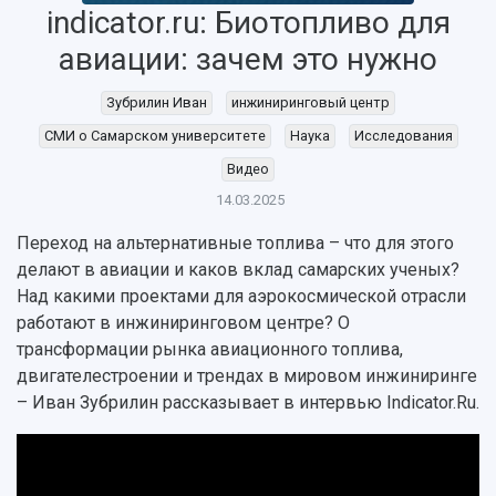
indicator.ru: Биотопливо для
авиации: зачем это нужно
НАЗАД
Зубрилин Иван
инжиниринговый центр
Об университете
Новости
Образование
Научно-исследовательская деятельность
СМИ о Самарском университете
Наука
Исследования
История
Главные новости
Почему я выбираю Самарский университет?
Основные научные направления
Видео
Ключевые факты
Бортжурнал
Абитуриенту
Научные школы и ведущие научные коллектив
14.03.2025
Рейтинги
Объявления
Бакалавриат и специалитет
Диссертационные советы
События
Магистратура
Подготовка научных кадров
Переход на альтернативные топлива – что для этого
Руководство
Аспирантура
Конкурс на замещение должностей научных
делают в авиации и каков вклад самарских ученых?
СМИ об университете
Наблюдательный совет
Формы обучения
работников
Над какими проектами для аэрокосмической отрасли
Попечительский совет
Учебные планы
Научно-технический совет
работают в инжиниринговом центре? О
Пресс-центр
Ученый совет
Дополнительное образование
трансформации рынка авиационного топлива,
Научные проекты и темы
Газета "Полет"
Ректорат
двигателестроении и трендах в мировом инжиниринге
Институты и факультеты
Газета "Самарский университет"
– Иван Зубрилин рассказывает в интервью Indicator.Ru.
Кадровый резерв
Аспирантура и докторантура
Мы в соцсетях
Образовательные программы
Персоналии
Справочные материалы
Мультимедиа
Профессорско-преподавательский состав
Сотрудники и преподаватели