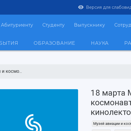
Версия для слабови
Абитуриенту
Студенту
Выпускнику
Сотру
ОБЫТИЯ
ОБРАЗОВАНИЕ
НАУКА
Р
и космо...
18 марта 
космонавт
кинолект
Музей авиации и кос