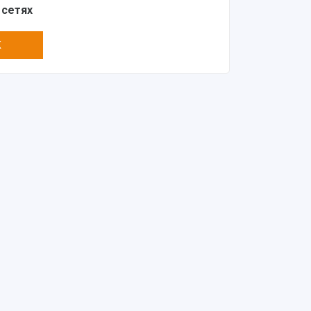
 сетях
K