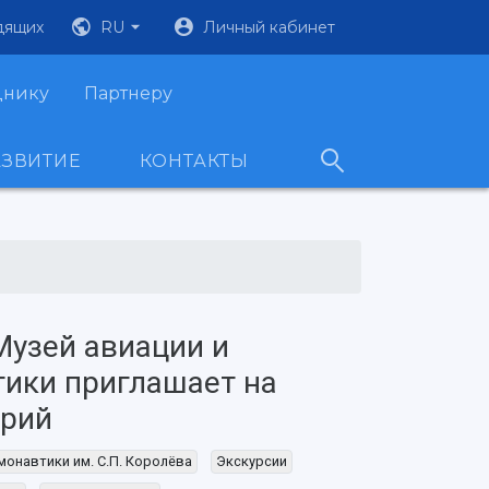
дящих
RU
Личный кабинет
днику
Партнеру
АЗВИТИЕ
КОНТАКТЫ
Музей авиации и
ики приглашает на
орий
монавтики им. С.П. Королёва
Экскурсии