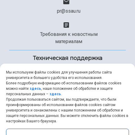
pr@ssau.ru
Требования к новостным
материалам
Техническая поддержка
Мы используем файлы cookies для улучшения работы сайта
университета и большего удобства его использования.
+7 (846) 267-49-99
Более подробную информацию об использовании файлов cookies
можно найти
здесь
, наше положение об обработке и защите
персональных данных –
здесь
.
Продолжая пользоваться сайтом, вы подтверждаете, что были
help@ssau.ru
проинформированы об использовании файлов cookies сайтом
университета и ознакомлены с нашим положением об обработке и
защите персональных данных. Вы можете отключить файлы cookies в
настройках Вашего браузера.
Самарский университет © 2026 |
ssau.ru
|
ssau@ssau.ru
|