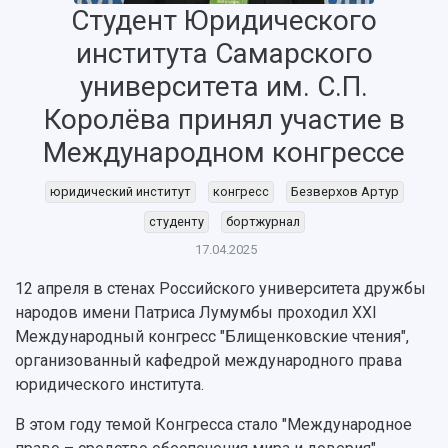
Студент Юридического
института Самарского
университета им. С.П.
НАЗАД
Королёва принял участие в
Об университете
Новости
Образование
Научно-исследовательская деятельность
Международном конгрессе
История
Главные новости
Почему я выбираю Самарский университет?
Основные научные направления
Ключевые факты
Бортжурнал
Абитуриенту
Научные школы и ведущие научные коллектив
юридический институт
конгресс
Безверхов Артур
Рейтинги
Объявления
Бакалавриат и специалитет
Диссертационные советы
студенту
бортжурнал
События
Магистратура
Подготовка научных кадров
Руководство
Аспирантура
Конкурс на замещение должностей научных
17.04.2025
СМИ об университете
Наблюдательный совет
Формы обучения
работников
12 апреля в стенах Российского университета дружбы
Попечительский совет
Учебные планы
Научно-технический совет
Пресс-центр
народов имени Патриса Лумумбы проходил XXI
Ученый совет
Дополнительное образование
Научные проекты и темы
Международный конгресс "Блищенковские чтения",
Газета "Полет"
Ректорат
Институты и факультеты
организованный кафедрой международного права
Газета "Самарский университет"
Кадровый резерв
Аспирантура и докторантура
юридического института.
Мы в соцсетях
Образовательные программы
Персоналии
Справочные материалы
В этом году темой Конгресса стало "Международное
Мультимедиа