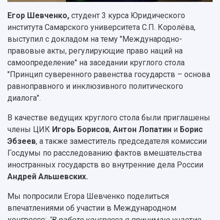
Публикации и издания
Музеи
Отчеты о проведенных конференциях
Егор Шевченко,
студент 3 курса Юридического
Учебный аэродром
института Самарского университета С.П. Королёва,
Центр истории авиационных двигателей
выступил с докладом на тему "Международно-
Ботанический сад
правовые акты, регулирующие право наций на
Умный дом бабочек
самоопределение" на заседании круглого стола
Международный межвузовский кампус
"Принцип суверенного равенства государств – основа
равноправного и инклюзивного политического
Сведения об образовательной организации
диалога".
Официальные документы
В качестве ведущих круглого стола были приглашены
члены ЦИК
Игорь Борисов
,
Антон Лопатин
и
Борис
Эбзеев
, а также заместитель председателя комиссии
Госдумы по расследованию фактов вмешательства
иностранных государств во внутренние дела России
Андрей Альшевских.
Мы попросили Егора Шевченко поделиться
впечатлениями об участии в Международном
конгрессе:
"В работе конгресса я принимаю участие