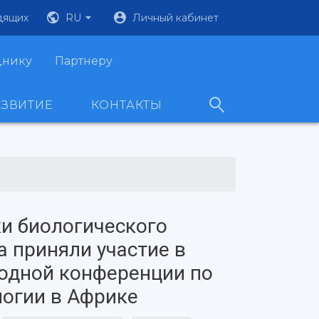
дящих
RU
Личный кабинет
днику
Партнеру
АЗВИТИЕ
КОНТАКТЫ
и биологического
а приняли участие в
одной конференции по
огии в Африке