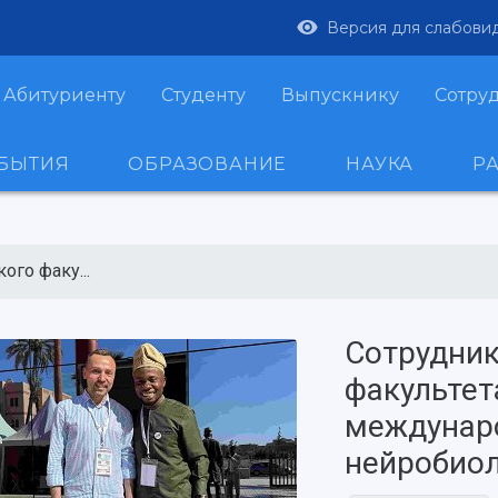
Версия для слабови
Абитуриенту
Студенту
Выпускнику
Сотру
ОБЫТИЯ
ОБРАЗОВАНИЕ
НАУКА
Р
ого факу...
Сотрудник
факультет
междунар
нейробиол