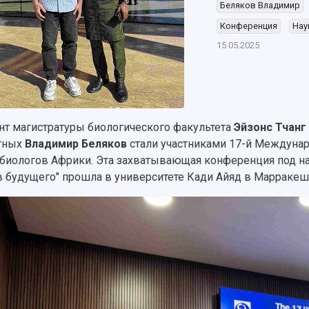
Беляков Владимир
Конференция
Нау
15.05.2025
нт магистратуры биологического факультета
Эйзонс Тчанг
тных
Владимир Беляков
стали участниками 17-й Междуна
биологов Африки. Эта захватывающая конференция под на
 будущего" прошла в университете Кади Айяд в Марракеш