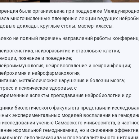
ренция была организована при поддержке Международной 
ала многочисленные пленарные лекции ведущих нейробио
ндовые доклады, круглые столы, мастер-классы.
алеко не полный перечень направлений работы конференц
нейрогенетика, нейроразвитие и стволовые клетки;
эмоции, познание и поведение;
нейроиммунология, нейровоспаление и нейроинфекции;
нейрохимия и нейрофармакология;
питание, метаболические нарушения и болезни мозга;
стресс и психическое здоровье; с
овременные аспекты преподавания нейробиологии и др.
дники биологического факультета представили исследован
чных экспериментальных моделей воспаления на гемодина
 исследовании ученые Самарского университета, в частно
ение нормальной гемодинамики, но и снижение эффектив
риального липолисахарида и провоспалительного цитокина 