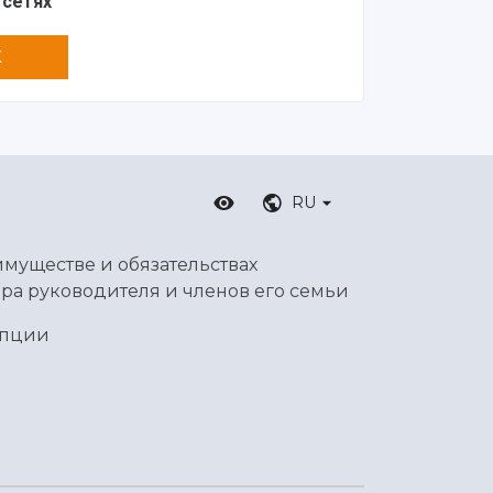
 сетях
K
RU
имуществе и обязательствах
ра руководителя и членов его семьи
упции