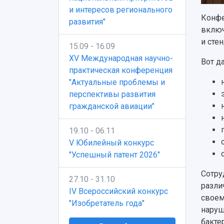
и интересов регионального
Конфе
развития"
включ
и сте
15.09 - 16.09
XV Международная научно-
Вот д
практическая конференция
"Актуальные проблемы и
перспективы развития
гражданской авиации"
19.10 - 06.11
V Юбилейный конкурс
"Успешный патент 2026"
Сотру
27.10 - 31.10
разли
IV Всероссийский конкурс
своем
"Изобретатель года"
наруш
бакте