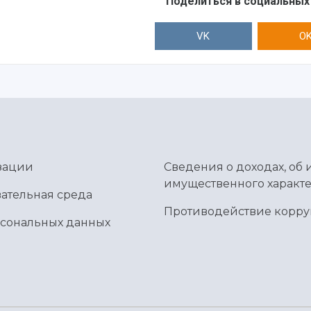
Поделиться в социальных
VK
O
зации
Сведения о доходах, об 
имущественного характе
ательная среда
Противодействие корр
рсональных данных