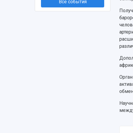
Все события
Получ
барор
челов
артер
расши
разли
Допол
африк
Орган
актив
обмен
Научн
между