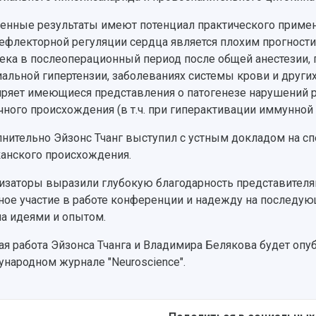
енные результаты имеют потенциал практического примен
ефлекторной регуляции сердца является плохим прогност
ека в послеоперационный период после общей анестезии,
иальной гипертензии, заболеваниях системы крови и други
ряет имеющиеся представления о патогенезе нарушений р
чного происхождения (в т.ч. при гиперактивации иммунно
нительно Эйзонс Тчанг выступил с устным докладом на сп
анского происхождения.
изаторы выразили глубокую благодарность представителям
ное участие в работе конференции и надежду на последующ
а идеями и опытом.
ая работа Эйзонса Тчанга и Владимира Белякова будет оп
народном журнале "Neuroscience".