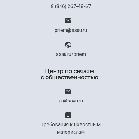
8 (846) 267-48-67
priem@ssau.ru
ssau.ru/priem
Центр по связям
с общественностью
pr@ssau.ru
Требования к новостным
материалам