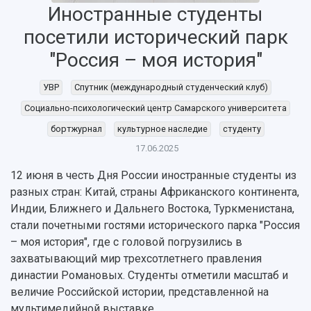
Иностранные студенты
посетили исторический парк
НАЗАД
"Россия – моя история"
Об университете
Новости
Образование
Научно-исследовательская деятельность
УВР
Спутник (международный студенческий клуб)
История
Главные новости
Почему я выбираю Самарский университет?
Основные научные направления
Социально-психологический центр Самарского университета
Ключевые факты
Бортжурнал
Абитуриенту
Научные школы и ведущие научные коллектив
Рейтинги
Объявления
Бакалавриат и специалитет
Диссертационные советы
бортжурнал
культурное наследие
студенту
События
Магистратура
Подготовка научных кадров
17.06.2025
Руководство
Аспирантура
Конкурс на замещение должностей научных
СМИ об университете
12 июня в честь Дня России иностранные студенты из
Наблюдательный совет
Формы обучения
работников
разных стран: Китай, страны Африканского континента,
Попечительский совет
Учебные планы
Научно-технический совет
Пресс-центр
Индии, Ближнего и Дальнего Востока, Туркменистана,
Ученый совет
Дополнительное образование
Научные проекты и темы
Газета "Полет"
стали почетными гостями исторического парка "Россия
Ректорат
Институты и факультеты
Газета "Самарский университет"
– моя история", где с головой погрузились в
Кадровый резерв
Аспирантура и докторантура
захватывающий мир трехсотлетнего правления
Мы в соцсетях
Образовательные программы
династии Романовых. Студенты отметили масштаб и
Персоналии
Справочные материалы
величие Российской истории, представленной на
Мультимедиа
Профессорско-преподавательский состав
Сотрудники и преподаватели
мультимедийной выставке.