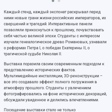
Музеи
Отчеты о проведенных конференциях
Учебный аэродром
Каждый стенд, каждый экспонат раскрывал перед
Центр истории авиационных двигателей
ними новые грани жизни российских императоров, их
Ботанический сад
свершений и трагедий. Интерактивные панели
Умный дом бабочек
позволяли прикоснуться к прошлому, почувствовать
Международный межвузовский кампус
себя частью великой эпохи. Студенты с интересом
Сведения об образовательной организации
изучали генеалогическое древо Романовых, узнавали
о реформах Петра I, о победах Екатерины II, о
Официальные документы
трагической судьбе Николая II.
Выставка поразила своим современным подходом к
представлению исторических фактов.
Мультимедийные инсталляции, 3D-реконструкции –
все это создавало эффект полного погружения в
атмосферу прошлого. Студенты с увлечением
фотографировались на фоне исторических декораций,
обсуждали увиденное и делились впечатлениями.
Посещение выставки стало не только