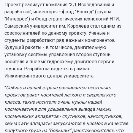
Фирменный стиль
Отчеты о научно-исследовательской
Проект реализует компания "3Д Исследования и
Видеолекции
деятельности
разработки", инвесторы - фонд "Восход" (группа
Устойчивое развитие
Журналы Самарского университета
"Интеррос") и Фонд стратегических технологий НТИ.
Противодействие COVID-19
Научные конференции
Самарский университет им. Королёва стал одним из
Кампус
Патенты
соисполнителей по данному проекту. Ученые и
3D-тур по университету
Публикации и издания
студенты разработают ряд важных компонентов
Музеи
Отчеты о проведенных конференциях
будущей ракеты - в том числе, двигательную
Учебный аэродром
установку системы управления второй ступени
Центр истории авиационных двигателей
носителя и пневмогидросхему двигателя первой
Ботанический сад
ступени. Разработка ведется в рамках
Умный дом бабочек
Инжинирингового центра университета.
Международный межвузовский кампус
"
Сейчас в нашей стране развивается несколько
Сведения об образовательной организации
проектов ракет-носителей легкого и сверхлегкого
класса, такие носители очень нужны нашей
Официальные документы
космонавтике для удешевления вывода малых
космических аппаратов - спутников, наноспутников,
сейчас эти аппараты запускаются в космос в качестве
попутного груза на "больших" ракетах-носителях, что