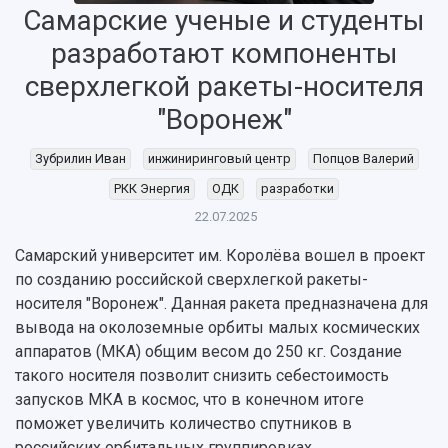
Самарские ученые и студенты
разработают компоненты
сверхлегкой ракеты-носителя
"Воронеж"
Зубрилин Иван
инжиниринговый центр
Попцов Валерий
РКК Энергия
ОДК
разработки
22.07.2025
НАЗАД
Об университете
Новости
Образование
Научно-исследовательская деятельность
Самарский университет им. Королёва вошел в проект
по созданию российской сверхлегкой ракеты-
История
Главные новости
Почему я выбираю Самарский университет?
Основные научные направления
носителя "Воронеж". Данная ракета предназначена для
Ключевые факты
Бортжурнал
Абитуриенту
Научные школы и ведущие научные коллектив
вывода на околоземные орбиты малых космических
Рейтинги
Объявления
Бакалавриат и специалитет
Диссертационные советы
аппаратов (МКА) общим весом до 250 кг. Создание
События
Магистратура
Подготовка научных кадров
Руководство
такого носителя позволит снизить себестоимость
Аспирантура
Конкурс на замещение должностей научных
СМИ об университете
Наблюдательный совет
запусков МКА в космос, что в конечном итоге
Формы обучения
работников
Попечительский совет
поможет увеличить количество спутников в
Учебные планы
Научно-технический совет
Пресс-центр
Ученый совет
российских орбитальных группировках.