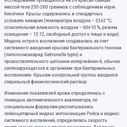
Исследование проводилось на 24 крысах-самцах
массой тела 230-260 граммов с соблюдением норм
биоэтики. Крысы содержались в стандартных
условиях вивария (температура воздуха – 22±2 °С,
относительная влажность воздуха – 60±10 %, режим
освещения – 12:12, свободный доступ к пище и воде).
Модель острого воспаления создавалась за счет
системного введения крысам бактериального токсина
(липополисахарид Salmonella typhi) и
провоспалительного цитокина интерлейкин-6, обычно
синтезирующегося в организме при бактериальных
воспалениях. Крысам контрольной группы вводился
стерильный физиологический раствор.
Изменения показателей крови определялись с
помощью автоматического анализатора, по
специальным формулам рассчитывались
лейкоцитарный индекс интоксикации Рейса и индекс
системного воспаления, определялась скорость