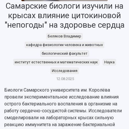
Самарские биологи изучили на
крысах влияние цитокиновой
"непогоды" на здоровье сердца
Беляков Владимир
кафедра физиологии человека и животных
биологический факультет
институт естественных и математических наук
Наука
Исследования
12.08.2025
Биологи Самарского университета им. Королёва
провели экспериментальное исследование влияния
острого бактериального воспаления в организме на
НАЗАД
работу сердечно-сосудистой системы. Исследователи
Об университете
Новости
Образование
Научно-исследовательская деятельность
смоделировали на лабораторных крысах сильную
реакцию иммунитета на заражение бактериальной
История
Главные новости
Почему я выбираю Самарский университет?
Основные научные направления