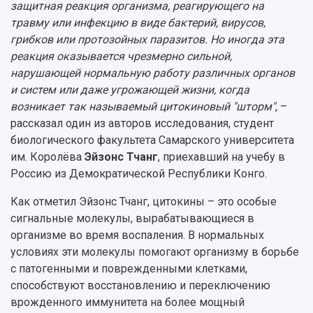
защитная реакция организма, реагирующего на
Сведения об образовательной организации
травму или инфекцию в виде бактерий, вирусов,
Официальные документы
грибков или протозойных паразитов. Но иногда эта
реакция оказывается чрезмерно сильной,
нарушающей нормальную работу различных органов
и систем или даже угрожающей жизни, когда
возникает так называемый цитокиновый "шторм"
, –
рассказал один из авторов исследования, студент
биологического факультета Самарского университета
им. Королёва
Эйзонс Тчанг
, приехавший на учебу в
Россию из Демократической Республики Конго.
Как отметил Эйзонс Тчанг, цитокины – это особые
сигнальные молекулы, вырабатывающиеся в
организме во время воспаления. В нормальных
условиях эти молекулы помогают организму в борьбе
с патогенными и поврежденными клетками,
способствуют восстановлению и переключению
врожденного иммунитета на более мощный