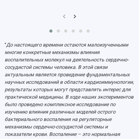
Отделы и службы
Организационные документы
Общественные организации
Платные образовательные услуги
Результаты научно-исследовательской
Институт искусственного интеллекта
Скидки на обучение
деятельности
Инжиниринговый центр
Научно-технические разработки
Подготовительные курсы
Аграрный карбоновый полигон
Конкурсы научных проектов и грантов
Архив
Областной конкурс "Молодой учёный"
Библиотека
"
До настоящего времени остаются малоизученными
Фирменный стиль
Отчеты о научно-исследовательской
многие конкретные механизмы влияния
Видеолекции
деятельности
воспалительных молекул на деятельность сердечно-
Устойчивое развитие
Журналы Самарского университета
сосудистой системы человека. В этой связи
Противодействие COVID-19
Научные конференции
актуальным является проведение фундаментальных
Кампус
Патенты
научных исследований в области кардиоиммунологии,
3D-тур по университету
Публикации и издания
результаты которых могут представлять интерес для
Музеи
Отчеты о проведенных конференциях
практической медицины. В ходе наших экспериментов
Учебный аэродром
было проведено комплексное исследование по
Центр истории авиационных двигателей
изучению влияния различных моделей острого
Ботанический сад
бактериального воспаления на регуляторные
Умный дом бабочек
механизмы сердечно-сосудистой системы и
Международный межвузовский кампус
показатели крови. Воспаление – это нормальная